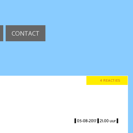
CONTACT
4 REACTIES
|
05-08-2017
|
21.00 uur
|