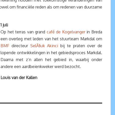
en rekening houden met toekomstige veranderingen van
 zowel om financiële reden als om redenen van duurzame
1 juli
Op het terras van grand
café de Kogelvanger
in Breda
een overleg met leden van het stuurteam Markdal om
BMF
directeur
SelÃ§uk Akinci
bij te praten over de
lopende ontwikkelingen in het gebiedsproces Markdal.
Daarna met z’n allen het gebied in, waarbij onder
andere een aardbeienkweker werd bezocht.
Louis van der Kallen