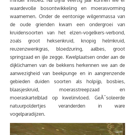
minder invloed. Na bijna veertig jaar kunnen we er
waardevolle bosontwikkeling en moerasvorming
waarnemen. Onder de eentonige wilgenmassa van
de oude grienden kwam een ondergroei van
kruidensoorten van het elzen-vogelkers-verbond,
zoals groot heksenkruid, knopig helmkruid,
reuzenzwenkgras, bloedzuring, aalbes, groot
springzaad en ijle zegge. Kwelplaatsen onder aan de
dijklichamen van de bekkens herkennen we aan de
aanwezigheid van beekpunge en in aangrenzende
gebieden duiden soorten als holpijp, bosbies,
blaasjeskruid, moerasstreepzaad en
moeraskartelblad op kwelinvloed. GeÃ¯soleerde
natuurpoldertjes veranderden in ware
vogelparadijzen.