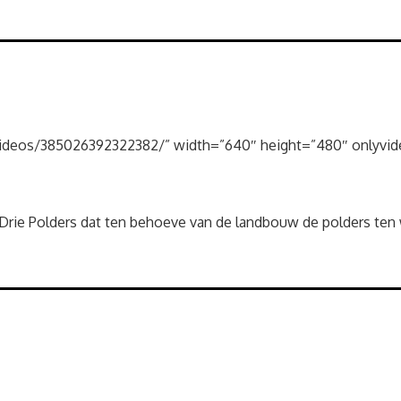
ideos/385026392322382/” width=”640″ height=”480″ onlyvid
e Drie Polders dat ten behoeve van de landbouw de polders te