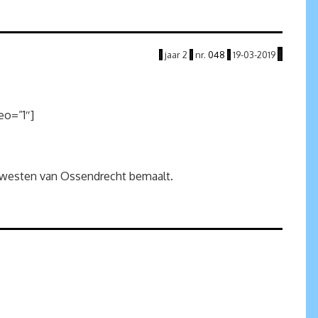
|
|
jaar
2
|
nr.
048
|
19
-03
-2019
eo=”1″]
n westen van Ossendrecht bemaalt.