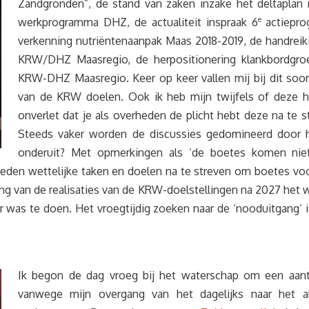
Zandgronden”, de stand van zaken inzake het deltaplan 
werkprogramma DHZ, de actualiteit inspraak 6
e
actieprog
verkenning nutriëntenaanpak Maas 2018-2019, de handre
KRW/DHZ Maasregio, de herpositionering klankbordgr
KRW-DHZ Maasregio. Keer op keer vallen mij bij dit soor
van de KRW doelen. Ook ik heb mijn twijfels of deze haal
onverlet dat je als overheden de plicht hebt deze na te s
Steeds vaker worden de discussies gedomineerd door 
onderuit? Met opmerkingen als ‘de boetes komen niet
eden wettelijke taken en doelen na te streven om boetes voo
ling van de realisaties van de KRW-doelstellingen na 2027 het 
 was te doen. Het vroegtijdig zoeken naar de ‘nooduitgang’ i
Ik begon de dag vroeg bij het waterschap om een aantal
vanwege mijn overgang van het dagelijks naar het a