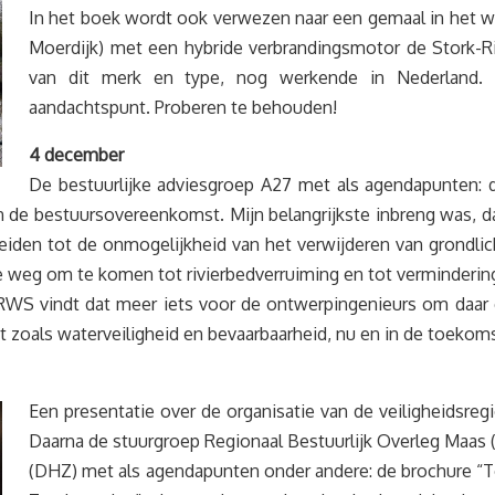
In het boek wordt ook verwezen naar een gemaal in het w
Moerdijk) met een hybride verbrandingsmotor de Stork-Ric
van dit merk en type, nog werkende in Nederland. Vo
aandachtspunt. Proberen te behouden!
4 december
De bestuurlijke adviesgroep A27 met als agendapunten: d
n de bestuursovereenkomst. Mijn belangrijkste inbreng was, d
eiden tot de onmogelijkheid van het verwijderen van grondli
de weg om te komen tot rivierbedverruiming en tot verminderi
n. RWS vindt dat meer iets voor de ontwerpingenieurs om daar
 zoals waterveiligheid en bevaarbaarheid, nu en in de toeko
Een presentatie over de organisatie van de veiligheidsre
Daarna de stuurgroep Regionaal Bestuurlijk Overleg Maa
(DHZ) met als agendapunten onder andere: de brochure 