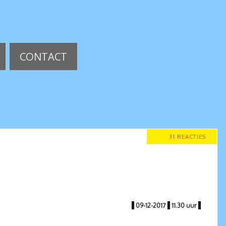
CONTACT
31 REACTIES
|
09-12-2017
|
11.30 uur
|