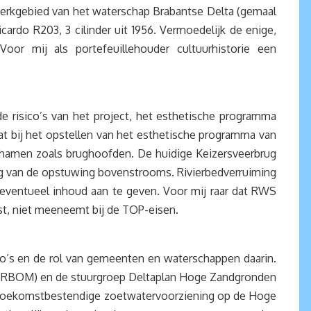
erkgebied van het waterschap Brabantse Delta (gemaal
ardo R203, 3 cilinder uit 1956. Vermoedelijk de enige,
or mij als portefeuillehouder cultuurhistorie een
e risico’s van het project, het esthetische programma
at bij het opstellen van het esthetische programma van
chamen zoals brughoofden. De huidige Keizersveerbrug
ng van de opstuwing bovenstrooms. Rivierbedverruiming
 eventueel inhoud aan te geven. Voor mij raar dat RWS
mst, niet meeneemt bij de TOP-eisen.
gio’s en de rol van gemeenten en waterschappen daarin.
s (RBOM) en de stuurgroep Deltaplan Hoge Zandgronden
“Toekomstbestendige zoetwatervoorziening op de Hoge