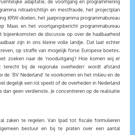
ruimtelijke adaptatie, de voortgang en programmering
ramma nitraatrichtlijn en mestfraude, het projectplan
iking KRW-doelen, het jaarprogramma programmabureau
oep Maas en het voortgangsbericht programmabureau
t bijeenkomsten de discussie op over de haalbaarheid
baar zijn in ons kleine volle landje. Dat laat echter
treven, op straffe van mogelijk forse Europese boetes.
het zoeken naar de ‘nooduitgang’! Hoe komen wij er
 terecht bij de regionale overheden’ wordt afstand
r de ‘BV Nederland’ te voorkomen en het milieu en de
wel degelijk een rol speelt of de overheden in Nederland
s dan geen verdienste. Je concentreren op de realisatie
 zaken te regelen. Van Ipad tot fiscale formulieren
lgemeen bestuur en bij te praten over een aantal