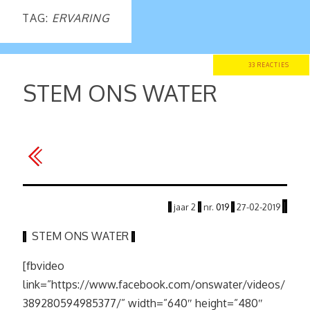
TAG:
ERVARING
33 REACTIES
STEM ONS WATER
|
|
jaar
2
|
nr.
019
|
27
-02
-2019
STEM ONS WATER
|
|
[fbvideo
link=”https://www.facebook.com/onswater/videos/
389280594985377/” width=”640″ height=”480″