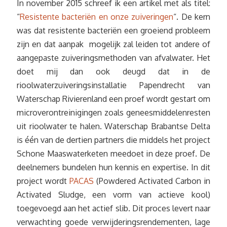
In november 2015 schreef ik een artikel met als titel:
“
Resistente bacteriën en onze zuiveringen
“. De kern
was dat resistente bacteriën een groeiend probleem
zijn en dat aanpak mogelijk zal leiden tot andere of
aangepaste zuiveringsmethoden van afvalwater. Het
doet mij dan ook deugd dat in de
rioolwaterzuiveringsinstallatie Papendrecht van
Waterschap Rivierenland een proef wordt gestart om
microverontreinigingen zoals geneesmiddelenresten
uit rioolwater te halen. Waterschap Brabantse Delta
is één van de dertien partners die middels het project
Schone Maaswaterketen meedoet in deze proef. De
deelnemers bundelen hun kennis en expertise. In dit
project wordt
PACAS
(Powdered Activated Carbon in
Activated Sludge, een vorm van actieve kool)
toegevoegd aan het actief slib. Dit proces levert naar
verwachting goede verwijderingsrendementen, lage