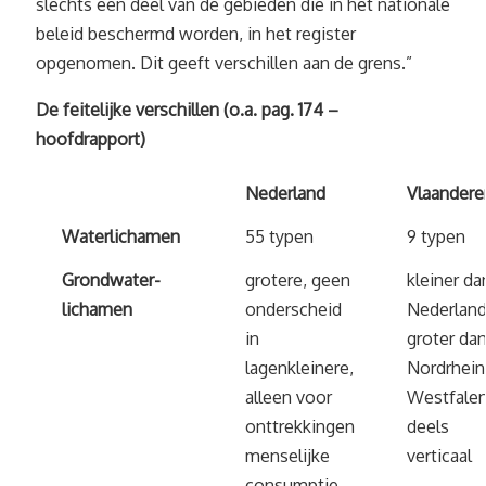
slechts een deel van de gebieden die in het nationale
beleid beschermd worden, in het register
opgenomen. Dit geeft verschillen aan de grens.”
De feitelijke verschillen (o.a. pag. 174 –
hoofdrapport)
Nederland
Vlaandere
Waterlichamen
55 typen
9 typen
Grondwater-
grotere, geen
kleiner da
lichamen
onderscheid
Nederland
in
groter da
lagenkleinere,
Nordrhein
alleen voor
Westfalen
onttrekkingen
deels
menselijke
verticaal
consumptie