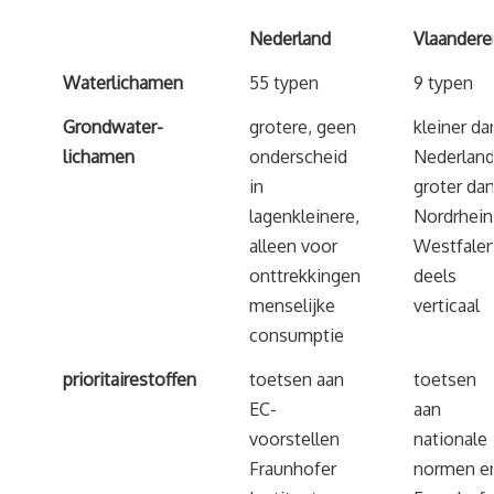
Nederland
Vlaandere
Waterlichamen
55 typen
9 typen
Grondwater-
grotere, geen
kleiner da
lichamen
onderscheid
Nederland
in
groter da
lagenkleinere,
Nordrhein
alleen voor
Westfalen
onttrekkingen
deels
menselijke
verticaal
consumptie
prioritaire
stoffen
toetsen aan
toetsen
EC-
aan
voorstellen
nationale
Fraunhofer
normen e