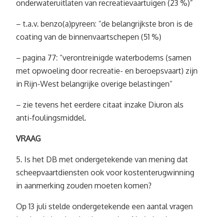
onderwateruitlaten van recreatievaartuigen (23 %)”
– t.a.v. benzo(a)pyreen: “de belangrijkste bron is de
coating van de binnenvaartschepen (51 %)
– pagina 77: “verontreinigde waterbodems (samen
met opwoeling door recreatie- en beroepsvaart) zijn
in Rijn-West belangrijke overige belastingen”
– zie tevens het eerdere citaat inzake Diuron als
anti-foulingsmiddel.
VRAAG
5. Is het DB met ondergetekende van mening dat
scheepvaartdiensten ook voor kostenterugwinning
in aanmerking zouden moeten komen?
Op 13 juli stelde ondergetekende een aantal vragen