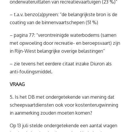
onderwateruitlaten van recreatievaartuigen (23 %)”
– t.a.v. benzo(a)pyreen: “de belangrijkste bron is de
coating van de binnenvaartschepen (51 %)
– pagina 77: “verontreinigde waterbodems (samen
met opwoeling door recreatie- en beroepsvaart) zijn
in Rijn-West belangrijke overige belastingen”
– zie tevens het eerdere citaat inzake Diuron als
anti-foulingsmiddel.
VRAAG
5. Is het DB met ondergetekende van mening dat
scheepvaartdiensten ook voor kostenterugwinning
in aanmerking zouden moeten komen?
Op 13 juli stelde ondergetekende een aantal vragen