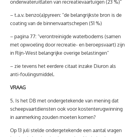
onderwateruitlaten van recreatievaartuigen (23 %)”
– t.a.v. benzo(a)pyreen: “de belangrijkste bron is de
coating van de binnenvaartschepen (51 %)
– pagina 77: “verontreinigde waterbodems (samen
met opwoeling door recreatie- en beroepsvaart) zijn
in Rijn-West belangrijke overige belastingen”
– zie tevens het eerdere citaat inzake Diuron als
anti-foulingsmiddel.
VRAAG
5. Is het DB met ondergetekende van mening dat
scheepvaartdiensten ook voor kostenterugwinning
in aanmerking zouden moeten komen?
Op 13 juli stelde ondergetekende een aantal vragen