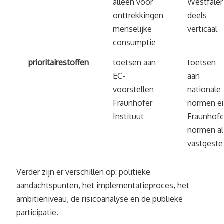
alleen voor
Westfalen
onttrekkingen
deels
menselijke
verticaal
consumptie
prioritaire
stoffen
toetsen aan
toetsen
EC-
aan
voorstellen
nationale
Fraunhofer
normen e
Instituut
Fraunhofe
normen al
vastgeste
Verder zijn er verschillen op: politieke
aandachtspunten, het implementatieproces, het
ambitieniveau, de risicoanalyse en de publieke
participatie.