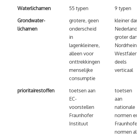
Waterlichamen
55 typen
9 typen
Grondwater-
grotere, geen
kleiner da
lichamen
onderscheid
Nederland
in
groter da
lagenkleinere,
Nordrhein
alleen voor
Westfalen
onttrekkingen
deels
menselijke
verticaal
consumptie
prioritaire
stoffen
toetsen aan
toetsen
EC-
aan
voorstellen
nationale
Fraunhofer
normen e
Instituut
Fraunhofe
normen al