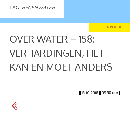
TAG:
REGENWATER
EÉN REACTIE
OVER WATER – 158:
VERHARDINGEN, HET
KAN EN MOET ANDERS
|
13-10-2018
|
09.30 uur
|