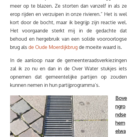
meer op te blazen. Ze storten dan vanzelf in als ze
erop rijden en verzuipen in onze rivieren.” Het is wel
kort door de bocht, maar ik begrijp zijn reactie wel.
Het voorgaande sterkt mij in de gedachte dat
behoud en hergebruik van een solide vooroorlogse
brug als
de Oude Moerdijkbrug
de moeite waard is.
In de aanloop naar de gemeenteraadsverkiezingen
zal ik zo nu en dan in de Over Water stukjes iets
opnemen dat gemeentelijke partijen op zouden
kunnen nemen in hun partijprogramma’s.
Bove
ngro
ndse
hem
elwa