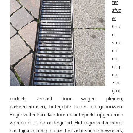
ter
afvo
er
Onz
e
sted
en
en
dorp
en
zijn
grot
endeels verhard door wegen, pleinen,
parkeerterreinen, betegelde tuinen en gebouwen.
Regenwater kan daardoor maar beperkt opgenomen
worden door de ondergrond. Het regenwater wordt
dan bijna volledig, buiten het zicht van de bewoners,