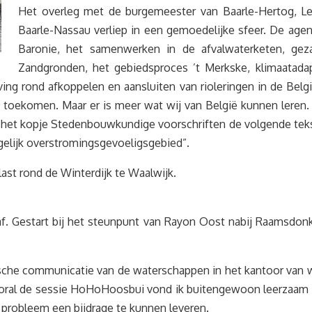
Het overleg met de burgemeester van Baarle-Hertog, Le
Baarle-Nassau verliep in een gemoedelijke sfeer. De agen
Baronie, het samenwerken in de afvalwaterketen, ge
Zandgronden, het gebiedsproces ’t Merkske, klimaatada
geving rond afkoppelen en aansluiten van rioleringen in de Be
toekomen. Maar er is meer wat wij van België kunnen leren. 
het kopje Stedenbouwkundige voorschriften de volgende tek
gelijk overstromingsgevoeligsgebied”.
st rond de Winterdijk te Waalwijk.
. Gestart bij het steunpunt van Rayon Oost nabij Raamsdonk
ische communicatie van de waterschappen in het kantoor va
oral de sessie HoHoHoosbui vond ik buitengewoon leerzaam en
probleem een bijdrage te kunnen leveren.