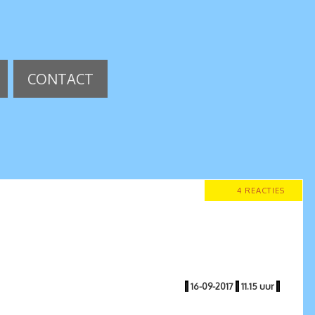
CONTACT
4 REACTIES
|
16-09-2017
|
11.15 uur
|