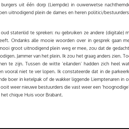
 burgers uit één dorp (Liempde) in ouwerwetse nachthemde
en uitnodigend plein de dames en heren politici/bestuurders 
 statenlid te spreken: nu gebruiken ze andere (digitale) m
eeft. Ondanks alle mooie woorden over in gesprek gaan met d
s mooi groot uitnodigend plein weg er mee, zou dat de gedacht
digen. Jammer van het plein. Ik zou het graag anders zien. To
en te zijn. Tussen de witte ‘eilanden’ hadden zich heel w
en vooral niet te ver lopen. Ik constateerde dat in de parke
rende boer in ketelpak of de wakker liggende Liemptenaren 
en ooit weer nieuwe bestuurders die vast weer een ‘hoognodige
 het chique Huis voor Brabant.