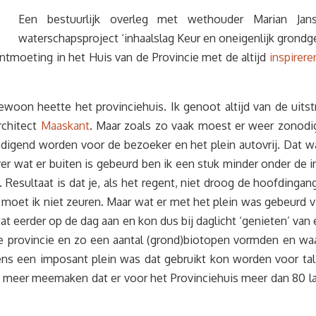
Een bestuurlijk overleg met wethouder Marian Ja
waterschapsproject ‘inhaalslag Keur en oneigenlijk grondge
ntmoeting in het Huis van de Provincie met de altijd
inspirer
ewoon heette het provinciehuis. Ik genoot altijd van de uit
rchitect
Maaskant
. Maar zoals zo vaak moest er weer zonodi
gend worden voor de bezoeker en het plein autovrij. Dat ware
ver wat er buiten is gebeurd ben ik een stuk minder onder de i
Resultaat is dat je, als het regent, niet droog de hoofdingang
t moet ik niet zeuren. Maar wat er met het plein was gebeurd 
eerder op de dag aan en kon dus bij daglicht ‘genieten’ van ee
ze provincie en zo een aantal (grond)biotopen vormden en waar
ns een imposant plein was dat gebruikt kon worden voor tal
iet meer meemaken dat er voor het Provinciehuis meer dan 80 