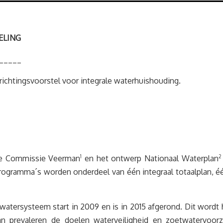
ELING
_____
richtingsvoorstel voor integrale waterhuishouding.
 de Commissie Veerman
1
en het ontwerp Nationaal Waterplan
2
ramma´s worden onderdeel van één integraal totaalplan, één
watersysteem start in 2009 en is in 2015 afgerond. Dit word
lan prevaleren de doelen waterveiligheid en zoetwatervoo