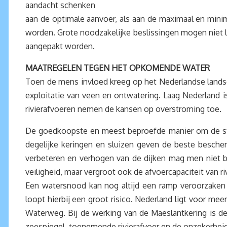
aandacht schenken
aan de optimale aanvoer, als aan de maximaal en min
worden. Grote noodzakelijke beslissingen mogen niet
aangepakt worden.
MAATREGELEN TEGEN HET OPKOMENDE WATER
Toen de mens invloed kreeg op het Nederlandse lands
exploitatie van veen en ontwatering. Laag Nederland i
rivierafvoeren nemen de kansen op overstroming toe.
De goedkoopste en meest beproefde manier om de stri
degelijke keringen en sluizen geven de beste besche
verbeteren en verhogen van de dijken mag men niet be
veiligheid, maar vergroot ook de afvoercapaciteit van ri
Een watersnood kan nog altijd een ramp veroorzaken
loopt hierbij een groot risico. Nederland ligt voor 
Waterweg. Bij de werking van de Maeslantkering is d
zeespiegel, toenemende rivierafvoer en de onzekerhei