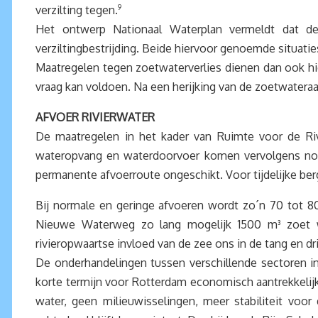
verzilting tegen.
9
Het ontwerp Nationaal Waterplan vermeldt dat de
verziltingbestrijding. Beide hiervoor genoemde situatie
Maatregelen tegen zoetwaterverlies dienen dan ook hi
vraag kan voldoen. Na een herijking van de zoetwatera
AFVOER RIVIERWATER
De maatregelen in het kader van Ruimte voor de Rivi
wateropvang en waterdoorvoer komen vervolgens nog
permanente afvoerroute ongeschikt. Voor tijdelijke b
Bij normale en geringe afvoeren wordt zo´n 70 tot 8
Nieuwe Waterweg zo lang mogelijk 1500 m³ zoet wa
rivieropwaartse invloed van de zee ons in de tang en d
De onderhandelingen tussen verschillende sectoren i
korte termijn voor Rotterdam economisch aantrekkelij
water, geen milieuwisselingen, meer stabiliteit voo