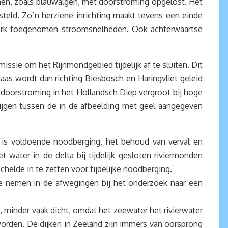
blemen, zoals blauwalgen, met doorstroming opgelost. Het
teld. Zo´n herziene inrichting maakt tevens een einde
sterk toegenomen stroomsnelheden. Ook achterwaartse
issie om het Rijnmondgebied tijdelijk af te sluiten. Dit
as wordt dan richting Biesbosch en Haringvliet geleid
an doorstroming in het Hollandsch Diep vergroot bij hoge
stijgen tussen de in de afbeelding met geel aangegeven
is voldoende noodberging, het behoud van verval en
 water in de delta bij tijdelijk gesloten riviermonden
elde in te zetten voor tijdelijke noodberging.
1
 te nemen in de afwegingen bij het onderzoek naar een
minder vaak dicht, omdat het zeewater het rivierwater
orden. De dijken in Zeeland zijn immers van oorsprong