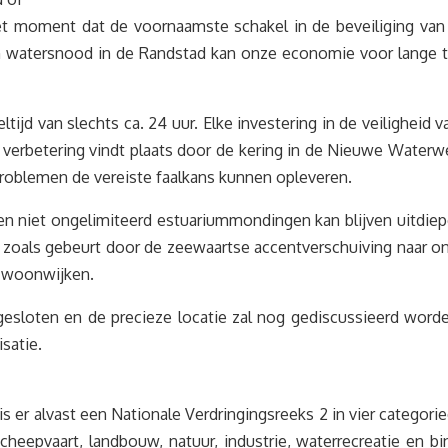
 het moment dat de voornaamste schakel in de beveiliging van
 en watersnood in de Randstad kan onze economie voor lange t
tijd van slechts ca. 24 uur. Elke investering in de veiligheid
e verbetering vindt plaats door de kering in de Nieuwe Water
oblemen de vereiste faalkans kunnen opleveren.
n niet ongelimiteerd estuariummondingen kan blijven uitdie
n, zoals gebeurt door de zeewaartse accentverschuiving naar 
t woonwijken.
oten en de precieze locatie zal nog gediscussieerd worden,
satie.
 er alvast een Nationale Verdringingsreeks 2 in vier categori
eepvaart, landbouw, natuur, industrie, waterrecreatie en binne