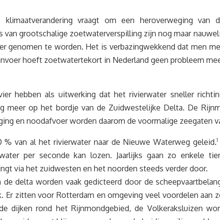
 klimaatverandering vraagt om een heroverweging van de 
s van grootschalige zoetwaterverspilling zijn nog maar nauwel
er genomen te worden. Het is verbazingwekkend dat men met 
anvoer hoeft zoetwatertekort in Nederland geen probleem meer
er hebben als uitwerking dat het rivierwater sneller richti
 meer op het bordje van de Zuidwestelijke Delta. De Rijnm
erging en noodafvoer worden daarom de voormalige zeegaten va
0 % van al het rivierwater naar de Nieuwe Waterweg geleid.
1
ter per seconde kan lozen. Jaarlijks gaan zo enkele tien
ringt via het zuidwesten en het noorden steeds verder door.
n de delta worden vaak gedicteerd door de scheepvaartbelan
k. Er zitten voor Rotterdam en omgeving veel voordelen aan z
r de dijken rond het Rijnmondgebied, de Volkeraksluizen wo