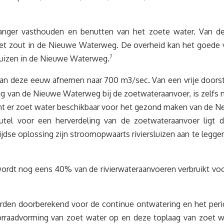
anger vasthouden en benutten van het zoete water. Van de
t zout in de Nieuwe Waterweg. De overheid kan het goede v
sluizen in de Nieuwe Waterweg.
7
 kan deze eeuw afnemen naar 700 m3/sec. Van een vrije door
van de Nieuwe Waterweg bij de zoetwateraanvoer, is zelfs nu a
t er zoet water beschikbaar voor het gezond maken van de Ne
tel voor een herverdeling van de zoetwateraanvoer ligt d
dse oplossing zijn stroomopwaarts riviersluizen aan te legge
dt nog eens 40% van de rivierwateraanvoeren verbruikt voor 
den doorberekend voor de continue ontwatering en het period
orraadvorming van zoet water op en deze toplaag van zoet w