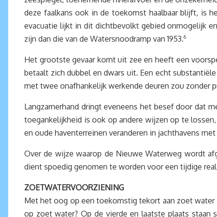
deze faalkans ook in de toekomst haalbaar blijft, is
evacuatie lijkt in dit dichtbevolkt gebied onmogelijk
zijn dan die van de Watersnoodramp van 1953.
6
Het grootste gevaar komt uit zee en heeft een voorspel
betaalt zich dubbel en dwars uit. Een echt substantiël
met twee onafhankelijk werkende deuren zou zonder pr
Langzamerhand dringt eveneens het besef door dat me
toegankelijkheid is ook op andere wijzen op te losse
en oude haventerreinen veranderen in jachthavens me
Over de wijze waarop de Nieuwe Waterweg wordt afgesl
dient spoedig genomen te worden voor een tijdige reali
ZOETWATERVOORZIENING
Met het oog op een toekomstig tekort aan zoet water is
op zoet water? Op de vierde en laatste plaats staan sch