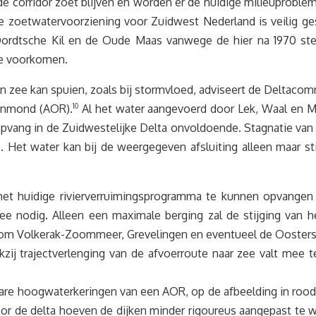
helde corridor zoet blijven en worden er de huidige milieupro
 zoetwatervoorziening voor Zuidwest Nederland is veilig ges
 de Dordtsche Kil en de Oude Maas vanwege de hier na 1970 
mee voorkomen.
in zee kan spuien, zoals bij stormvloed, adviseert de Deltacomm
ijnmond (AOR).
10
Al het water aangevoerd door Lek, Waal en Ma
ateropvang in de Zuidwestelijke Delta onvoldoende. Stagnatie v
io. Het water kan bij de weergegeven afsluiting alleen maar 
t huidige rivierverruimingsprogramma te kunnen opvangen 
e nodig. Alleen een maximale berging zal de stijging van het
om Volkerak-Zoommeer, Grevelingen en eventueel de Oostersch
zij trajectverlenging van de afvoerroute naar zee valt mee
 hoogwaterkeringen van een AOR, op de afbeelding in rood, 
r de delta hoeven de dijken minder rigoureus aangepast te w