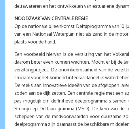
deltawateren en het ontwikkelen van estuariene dynam
NOODZAAK VAN CENTRALE REGIE
Op de nationale bijeenkomst Deltaprogramma van 10 ju
van een Nationaal Waterplan niet als zand in de motor 
plaats voor de hand.
Een voorbeeld hiervan is de verzilting van het Volke
daarom beter even kunnen wachten. Mocht er bij de lan
verziltingproject. De onomkeerbaarheid van de verzilt
cruciaal voor het komend integraal landelijk waterbeh
De reeks aan innovatieve ideeën van de afgelopen jare
zoden aan de dijk zetten. Een centrale regie met een a
pas mogelijk om definitieve deelprogramma´s samen te
Stuurgroep Deltaprogramma (MSD). De kern van de opd
scheppen van de randvoorwaarden voor duurzame zoetw
deelprogramma zijn daarnaast de beschikbare middelen 