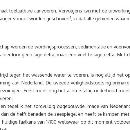
imaal toelaatbare aanvoeren. Vervolgens kan met de uitwerk
 langer vooruit worden geschoven
4
, zodat alle gebieden waa
chap werden de wordingsprocessen, sedimentatie en veenvor
s hierdoor geen lage delta, maar een veel te lage delta. Met 
jd tegen het wassende water te voeren, is nog altijd het op
rming aan Nederland. De tweede veiligheidstoetsing primair
zuinigen. Eerst moet nog het achterstallig onderhoud moet 
vieren.
 en tegelijk het zorgvuldig opgebouwde image van Nederla
meer dan de helft beneden de zeespiegel en heeft te kampen m
e huidige faalkans van 1/100 weliswaar op dit moment voldoe
d of