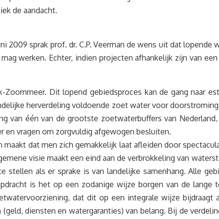
iek de aandacht.
ni 2009 sprak prof. dr. C.P. Veerman de wens uit dat lopende
mag werken. Echter, indien projecten afhankelijk zijn van een 
rak-Zoommeer. Dit lopend gebiedsproces kan de gang naar est
delijke herverdeling voldoende zoet water voor doorstroming
ing van één van de grootste zoetwaterbuffers van Nederland, e
eer en vragen om zorgvuldig afgewogen besluiten.
n maakt dat men zich gemakkelijk laat afleiden door spectacu
lgemene visie maakt een eind aan de verbrokkeling van waters
 stellen als er sprake is van landelijke samenhang. Alle geb
racht is het op een zodanige wijze borgen van de lange te
atervoorziening, dat dit op een integrale wijze bijdraagt 
(geld, diensten en watergaranties) van belang. Bij de verde