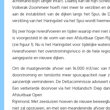
achterland blijft langer intact. Daarbij kan de Rijn-Sc
Volkerak-Zoommeer hoeft niet meer te verzilten en de
aan de instabiliteit van de dijken langs het Spui,
verzilting van het Haringvliet via het Spui wordt hier
Bij zeer hoge rivierafvoeren en tijden waarop men niet 
is voorgesteld in de vorm van een Afsluitbaar Open R
(zie figuur 1). Nu is het Haringvliet voor tijdelijke w
rivierafvoeren het overstromingsrisico in de hele reg
aangepaste en nieuwe dijken.
Om de maatgevende afvoer van 16.000 m3/sec van he
doorstroming en tenslotte meer spuicapaciteit naar ze
aanzienlijk verminderen. De Deltacommissie adviseert 
Een verbeterde doorvoer via het Hollandsch Diep dank
Afsluitbaar Open
Rijnmond. Met zeesluizen hoeven de nieuwe beweegbare
niet zal opstuwen, en met een meanderende afvoer doo