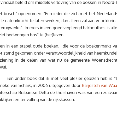
 provinciaal beleid om middels verloving van de bossen in Noor
Het bosch” opgenomen: “Een ieder die zich met het Nederlan
e natuurkracht te laten werken, dan alleen zal aan voortduring 
f terugwerkt.”. Immers in een goed verpleegd hakhoutbos is al
Het bedwongen bos” te (her)lezen.
en in een stapel oude boeken, die voor de boekenmarkt van
tot stand gekomen onder verantwoordelijkheid van heemkundek
orziening in de delen van wat nu de gemeente Woensdrecht 
 Wal.
Een ander boek dat ik met veel plezier gelezen heb is 
rieke van Schaik, in 2006 uitgegeven door
Barjesteh van Waa
aterschap Brabantse Delta de thuishaven was van een zeilvaar
ktijken en ter vulling van de rijkskassen.