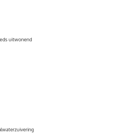
eds uitwonend
lwaterzuivering