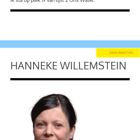
Ik sta op plek 19 van lijst 2 Ons Water.
GEEN REACTIES
HANNEKE WILLEMSTEIN