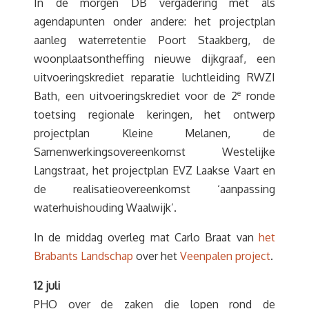
In de morgen DB vergadering met als
agendapunten onder andere: het projectplan
aanleg waterretentie Poort Staakberg, de
woonplaatsontheffing nieuwe dijkgraaf, een
uitvoeringskrediet reparatie luchtleiding RWZI
Bath, een uitvoeringskrediet voor de 2
e
ronde
toetsing regionale keringen, het ontwerp
projectplan Kleine Melanen, de
Samenwerkingsovereenkomst Westelijke
Langstraat, het projectplan EVZ Laakse Vaart en
de realisatieovereenkomst ‘aanpassing
waterhuishouding Waalwijk’.
In de middag overleg mat Carlo Braat van
het
Brabants Landschap
over het
Veenpalen project
.
12 juli
PHO over de zaken die lopen rond de