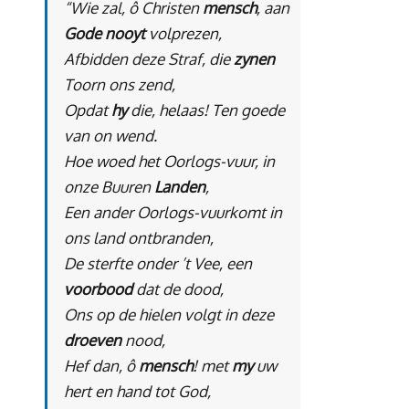
“Wie zal, ô Christen
mensch
, aan
Gode
nooyt
volprezen,
Afbidden deze Straf, die
zynen
Toorn ons zend,
Opdat
hy
die, helaas! Ten goede
van on wend.
Hoe woed het Oorlogs-vuur, in
onze Buuren
Landen
,
Een ander Oorlogs-vuurkomt in
ons land ontbranden,
De sterfte onder ’t Vee, een
voorbood
dat de dood,
Ons op de hielen volgt in deze
droeven
nood,
Hef dan, ô
mensch
! met
my
uw
hert en hand tot God,