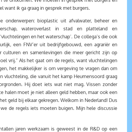
t aan te ontkomen. We moeten in gesprek met burgers en
l want ik ga graag in gesprek met burgers.
e onderwerpen: bioplastic uit afvalwater, beheer en
rschap, wateroverlast in stad en platteland en
‘vluchtelingen en het waterschap’. De collega’s die ook
lijk, een FNV’er uit bedrijfgebouwd, een agrariër en
culturen en samenlevingen die meer gericht zijn op
oel vrij.” Als het gaat om de regels, want vluchtelingen
en, het makkelijker is om vergeving te vragen dan om
en vluchteling, die vanuit het kamp Heumensoord graag
orgronden. Hij doet iets wat niet mag. Vissen zonder
te halen moet je niet alleen geld hebben, maar ook een
het geld bij elkaar gekregen. Welkom in Nederland! Dus
 we de regels iets moeten buigen. Mijn hele discussie
ientallen jaren werkzaam is geweest in de R&D op een