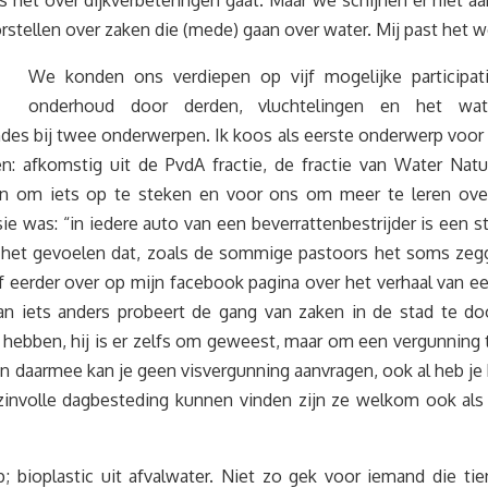
als het over dijkverbeteringen gaat. Maar we schijnen er nie
tellen over zaken die (mede) gaan over water. Mij past het we
We konden ons verdiepen op vijf mogelijke participati
onderhoud door derden, vluchtelingen en het wate
des bij twee onderwerpen. Ik koos als eerste onderwerp voor 
 afkomstig uit de PvdA fractie, de fractie van Water Natuur
n om iets op te steken en voor ons om meer te leren over 
ie was: “in iedere auto van een beverrattenbestrijder is een st
het gevoelen dat, zoals de sommige pastoors het soms zegg
f eerder over op mijn facebook pagina over het verhaal van e
n iets anders probeert de gang van zaken in de stad te do
 hebben, hij is er zelfs om geweest, maar om een vergunning 
 daarmee kan je geen visvergunning aanvragen, ook al heb je 
 zinvolle dagbesteding kunnen vinden zijn ze welkom ook als
; bioplastic uit afvalwater. Niet zo gek voor iemand die t