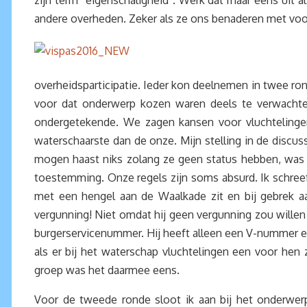
zijn term “eigenschaligheid”. Werk dat maar eens uit 
andere overheden. Zeker als ze ons benaderen met voors
overheidsparticipatie. Ieder kon deelnemen in twee ron
voor dat onderwerp kozen waren deels te verwachten:
ondergetekende. We zagen kansen voor vluchtelinge
waterschaarste dan de onze. Mijn stelling in de discuss
mogen haast niks zolang ze geen status hebben, was 
toestemming. Onze regels zijn soms absurd. Ik schree
met een hengel aan de Waalkade zit en bij gebrek aa
vergunning! Niet omdat hij geen vergunning zou willen
burgerservicenummer. Hij heeft alleen een V-nummer en
als er bij het waterschap vluchtelingen een voor hen
groep was het daarmee eens.
Voor de tweede ronde sloot ik aan bij het onderwerp