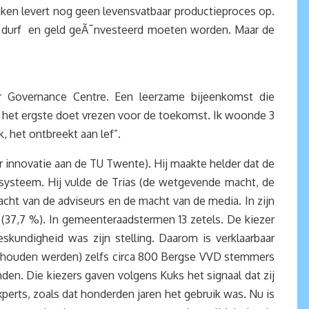
aken levert nog geen levensvatbaar productieproces op.
is, durf en geld geÃ¯nvesteerd moeten worden. Maar de
 Governance Centre. Een leerzame bijeenkomst die
het ergste doet vrezen voor de toekomst. Ik woonde 3
, het ontbreekt aan lef”.
 innovatie aan de TU Twente). Hij maakte helder dat de
k systeem. Hij vulde de Trias (de wetgevende macht, de
cht van de adviseurs en de macht van de media. In zijn
m (37,7 %). In gemeenteraadstermen 13 zetels. De kiezer
eskundigheid was zijn stelling. Daarom is verklaarbaar
 gehouden werden) zelfs circa 800 Bergse VVD stemmers
en. Die kiezers gaven volgens Kuks het signaal dat zij
erts, zoals dat honderden jaren het gebruik was. Nu is