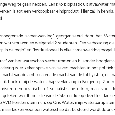
ange weg te gaan hebben. Een kilo bioplastic uit afvalwater m
rwerken is tot een verkoopbaar eindproduct. Hier zal in kenn
f!
begrensde samenwerking” georganiseerd door het Water
n wat vrouwen en welgeteld 2 studenten. Een verhouding die 
p in de regio” en “institutioneel is elke samenwerking mogelijk
raaf van het waterschap Vechtstromen en bijzonder hoogleraar
enadering is er zeker sprake van zeven machten in het politie
 macht van de ambtenaren, de macht van de lobbyisten, de ma
 die ik boekte bij de waterschapsverkiezing in Bergen op Zoo
 christen democratische of socialistische dijken, maar voor d
vergeleken wordt met die van de Staten die op dezelfde dag
e VVD konden stemmen, op Ons Water, mijn waterpartij, stemd
 maar kiezen voor een waterschap dat bestuurd wordt door exp