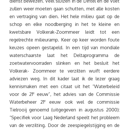
dienst bewezen. Veel sluizen in de Dintel en de Vliet
zullen weer moeten gaan schutten, met alle kosten
en vertraging van dien. Het hele milieu gaat op de
schop en elke noodberging in het te kleine en
kwetsbare Volkerak-Zoommeer leidt tot een
regelrechte milieuramp. Keer op keer worden foute
keuzes opeen gestapeld. In een tijd van mondiale
waterschaarste laat het Deltaprogramma de
zoetwatervoorraden slinken en het besluit het
Volkerak- Zoommeer te verzilten wuift eerdere
adviezen weg. In dit kader laat ik de lezer graag
kennismaken met een citaat uit het “Waterbeleid
voor de 21
e
eeuw”, het advies van de Commissie
Waterbeheer 21
e
eeuw ook wel de commissie
Tielrooij genoemd (uitgegeven in augustus 2000):
“Specifiek voor Laag Nederland speelt het probleem
van de verzilting. Door de zeespiegelstijging en de