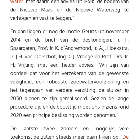
water
” met daarin een advies uit 1968: “de bodem van
de Nieuwe Maas en de Nieuwe Waterweg te
verhogen en vast te leggen.”
En dan liggen er nog de motie Geurts uit november
2014 en de brief van de deskundigen: Ir. F.
Spaargaren, Prof. Ir. K. d’Angremond, Ir. A.J. Hoekstra,
Ir. J.H. van Oorschot, Ing. C.J. Vroege en Prof. Drs. Ir.
H. Vrijling, met een helder advies: “Wij zijn van
oordeel dat voor het verzekeren van de gewenste
veiligheid, een robuuste zoetwatervoorziening en
het tegengaan van verdere verzilting, de sluizen in
2050 dienen te zijn gerealiseerd. Gezien de lange
procedure tijd en de bouwtijd moet ons inziens rond
2020 een principe beslissing worden genomen.”
De laatste twee zomers en mogelijk vele
toekomstige zullen steeds meer gaan lijken op
“
De