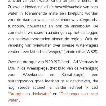
aanvoer van zoet water zal echter juist afnemen. In
Zuidwest Nederland zal de beschikbaarheid van zoet
water in toenemende mate een knelpunt worden
voor de daar aanwezige glastuinbouw, vollegronds-
tuinbouw, bollenteelt en ook de akkerbouw. De
commissie wil daarom aandringen op het aanleggen
van zoetwatervoorraden binnen de regio’s. Ook de
verdeling van rivierwater over diverse watervragers
verdient een kritische afweging” ( einde citaat WB21).
Over de droogte van 1920-1921 heeft Ad Vermaas in
1996 in de Weerspiegel (het blad van de Vereniging
voor Weerkunde en Klimatologie) een
buitengewoon goed leesbaar stuk geschreven, dat
nog steeds actueel is. Eerder schreef ik zelf
“
Droogte en drinkwater
” en “
De honger naar zoet
water
”.