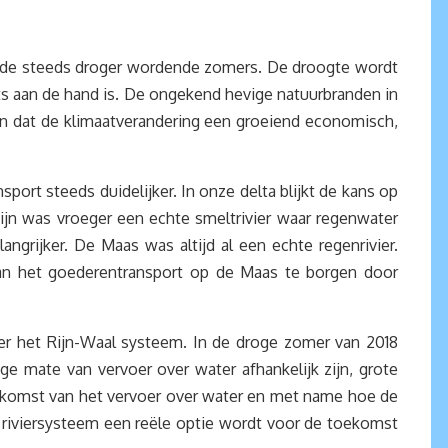
 en de steeds droger wordende zomers. De droogte wordt
ts aan de hand is. De ongekend hevige natuurbranden in
en dat de klimaatverandering een groeiend economisch,
ort steeds duidelijker. In onze delta blijkt de kans op
jn was vroeger een echte smeltrivier waar regenwater
grijker. De Maas was altijd al een echte regenrivier.
van het goederentransport op de Maas te borgen door
er het Rijn-Waal systeem. In de droge zomer van 2018
ge mate van vervoer over water afhankelijk zijn, grote
komst van het vervoer over water en met name hoe de
 riviersysteem een reële optie wordt voor de toekomst