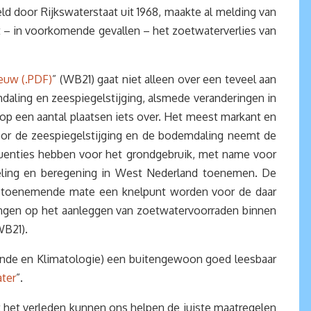
kswaterstaat uit 1968, maakte al melding van
 – in voorkomende gevallen – het zoetwaterverlies van
euw (.PDF)
” (WB21) gaat niet alleen over een teveel aan
daling en zeespiegelstijging, alsmede veranderingen in
op een aantal plaatsen iets over. Het meest markant en
Door de zeespiegelstijging en de bodemdaling neemt de
sequenties hebben voor het grondgebruik, met name voor
eling en beregening in West Nederland toenemen. De
 in toenemende mate een knelpunt worden voor de daar
ingen op het aanleggen van zoetwatervoorraden binnen
WB21).
kunde en Klimatologie) een buitengewoon goed leesbaar
ter
”.
 het verleden kunnen ons helpen de juiste maatregelen