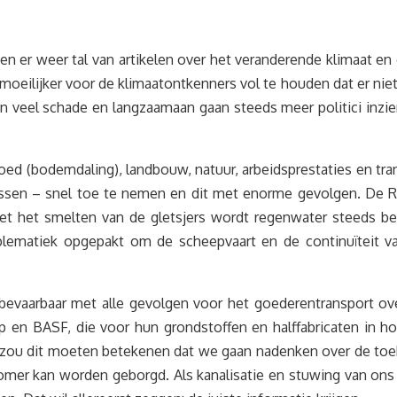
jnen er weer tal van artikelen over het veranderende klimaat
eilijker voor de klimaatontkenners vol te houden dat er nie
 veel schade en langzaamaan gaan steeds meer politici inzi
d (bodemdaling), landbouw, natuur, arbeidsprestaties en transp
assen – snel toe te nemen en dit met enorme gevolgen. De Ri
t het smelten van de gletsjers wordt regenwater steeds belan
blematiek opgepakt om de scheepvaart en de continuïteit 
 bevaarbaar met alle gevolgen voor het goederentransport ov
p en BASF, die voor hun grondstoffen en halffabricaten in ho
zou dit moeten betekenen dat we gaan nadenken over de toe
omer kan worden geborgd. Als kanalisatie en stuwing van ons