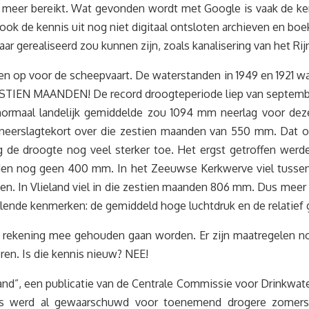
t meer bereikt. Wat gevonden wordt met Google is vaak de ken
t ook de kennis uit nog niet digitaal ontsloten archieven en b
g jaar gerealiseerd zou kunnen zijn, zoals kanalisering van he
n op voor de scheepvaart. De waterstanden in 1949 en 1921 wa
STIEN MAANDEN! De record droogteperiode liep van september 
rmaal landelijk gemiddelde zou 1094 mm neerlag voor deze 
neerslagtekort over die zestien maanden van 550 mm. Dat o
 de droogte nog veel sterker toe. Het ergst getroffen werde
nden nog geen 400 mm. In het Zeeuwse Kerkwerve viel tusse
n. In Vlieland viel in die zestien maanden 806 mm. Dus meer 
ende kenmerken: de gemiddeld hoge luchtdruk en de relatief g
 rekening mee gehouden gaan worden. Er zijn maatregelen 
ren. Is die kennis nieuw? NEE!
nd”, een publicatie van de Centrale Commissie voor Drinkwater
s werd al gewaarschuwd voor toenemend drogere zomers e