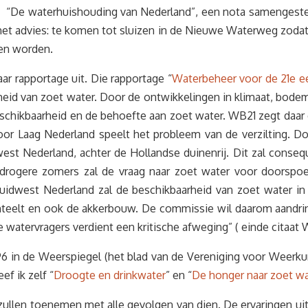
g van Nederland”, een nota samengesteld door Rij
het advies: te komen tot sluizen in de Nieuwe Waterweg zodat
nen worden.
r rapportage uit. Die rapportage “
Waterbeheer voor de 21e e
heid van zoet water. Door de ontwikkelingen in klimaat, bodem
chikbaarheid en de behoefte aan zoet water. WB21 zegt daar 
 voor Laag Nederland speelt het probleem van de verzilting. 
idwest Nederland, achter de Hollandse duinenrij. Dit zal con
 drogere zomers zal de vraag naar zoet water voor doorspo
 Zuidwest Nederland zal de beschikbaarheid van zoet water
nteelt en ook de akkerbouw. De commissie wil daarom aandr
e watervragers verdient een kritische afweging” ( einde citaat 
96 in de Weerspiegel (het blad van de Vereniging voor Weer
ef ik zelf “
Droogte en drinkwater
” en “
De honger naar zoet wa
ullen toenemen met alle gevolgen van dien. De ervaringen uit