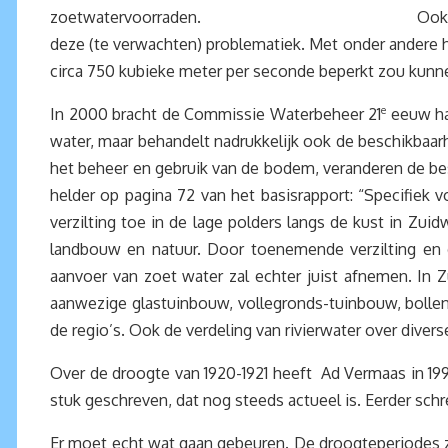
zoetwatervoorraden. Ook “De waterhuishoudin
deze (te verwachten) problematiek. Met onder andere 
circa 750 kubieke meter per seconde beperkt zou kun
In 2000 bracht de Commissie Waterbeheer 21
e
eeuw haa
water, maar behandelt nadrukkelijk ook de beschikbaar
het beheer en gebruik van de bodem, veranderen de bes
helder op pagina 72 van het basisrapport: “Specifiek
verzilting toe in de lage polders langs de kust in Zu
landbouw en natuur. Door toenemende verzilting en
aanvoer van zoet water zal echter juist afnemen. In
aanwezige glastuinbouw, vollegronds-tuinbouw, bolle
de regio’s. Ook de verdeling van rivierwater over divers
Over de droogte van 1920-1921 heeft Ad Vermaas in 19
stuk geschreven, dat nog steeds actueel is. Eerder schre
Er moet echt wat gaan gebeuren. De droogteperiodes z