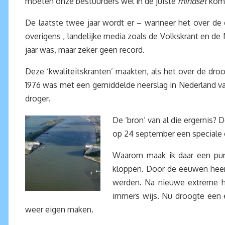
moeten onze bestuurders wel in de juiste
mindset
kome
De laatste twee jaar wordt er – wanneer het over de d
overigens , landelijke media zoals de Volkskrant en de 
jaar was, maar zeker geen record.
Deze ‘kwaliteitskranten’ maakten, als het over de dro
1976 was met een gemiddelde neerslag in Nederland va
droger.
De ‘bron’ van al die ergernis
op 24 september een speciale 
Waarom maak ik daar een punt
kloppen. Door de eeuwen heen
werden. Na nieuwe extreme h
immers wijs. Nu droogte een 
weer eigen maken.