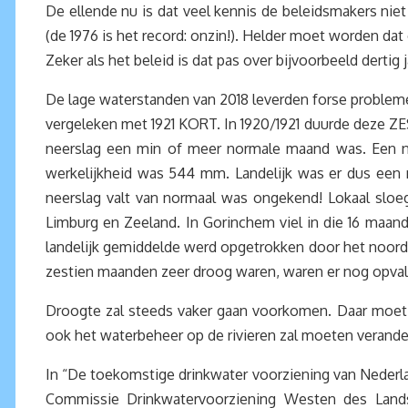
De ellende nu is dat veel kennis de beleidsmakers nie
(de 1976 is het record: onzin!). Helder moet worden da
Zeker als het beleid is dat pas over bijvoorbeeld derti
De lage waterstanden van 2018 leverden forse probleme
vergeleken met 1921 KORT. In 1920/1921 duurde deze ZE
neerslag een min of meer normale maand was. Een no
werkelijkheid was 544 mm. Landelijk was er dus een 
neerslag valt van normaal was ongekend! Lokaal sloeg
Limburg en Zeeland. In Gorinchem viel in die 16 maa
landelijk gemiddelde werd opgetrokken door het noorde
zestien maanden zeer droog waren, waren er nog opvall
Droogte zal steeds vaker gaan voorkomen. Daar moet
ook het waterbeheer op de rivieren zal moeten verande
In “De toekomstige drinkwater voorziening van Nederla
Commissie Drinkwatervoorziening Westen des Land