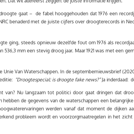
n. Dat wil allereerst zeggen: de juiste informatie krijgen.
roogte gaat – de fabel hooggehouden dat 1976 een recordjaar
NRC benaderd met de juiste cijfers over droogterecords in Nede
ogte ging, steeds opnieuw dezelfde fout om 1976 als recordja
n 536,3 mm een stevig droog jaar. Maar 1921 was met een ge
? De Unie Van Waterschappen. In de septembernieuwsbrief (202
editie:
“Droogtespecial: is droogte fake news?”
Ja inderdaad: 
 van? Nu langzaam tot politici door gaat dringen dat dro
 hebben de gegevens van de waterschappen een belangrijke 
oogwaterervaringen werden vanaf dat moment de dijken aan
erkend probleem wordt en voorzorgmaatregelen in het zicht 