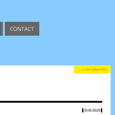
CONTACT
4.103 REACTIES
|
01-10-2020
|