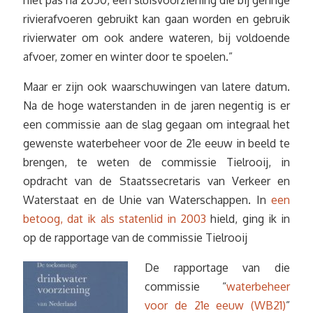
niet pas na 2050, een sluisvoorziening die bij geringe
rivierafvoeren gebruikt kan gaan worden en gebruik
rivierwater om ook andere wateren, bij voldoende
afvoer, zomer en winter door te spoelen.”
Maar er zijn ook waarschuwingen van latere datum.
Na de hoge waterstanden in de jaren negentig is er
een commissie aan de slag gegaan om integraal het
gewenste waterbeheer voor de 21e eeuw in beeld te
brengen, te weten de commissie Tielrooij, in
opdracht van de Staatssecretaris van Verkeer en
Waterstaat en de Unie van Waterschappen. In
een
betoog, dat ik als statenlid in 2003
hield, ging ik in
op de rapportage van de commissie Tielrooij
De rapportage van die
commissie “
waterbeheer
voor de 21e eeuw (WB21)
”