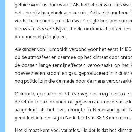
geluid over ons drinkwater. Als liefhebber van alles wat
het chronische gebrek aan kennis. Zelfs zich meteorol
verder te kunnen kijken dan wat Google hun presenteert
nieuws te
framen
? Bijvoorbeeld om klimaatontkenners 
door menselijk ingrijpen.
Alexander von Humboldt verbond voor het eerst in 1800
op de atmosfeer en daarmee op het klimaat door ontbossi
de bossen lange termijneffecten veroorzaakt op het kl
hoeveelheden stoom en gas, geproduceerd in industriël
nog politici zijn die de mede door de mens veroorzaak
Onkunde, gemakzucht of
framing
het mag niet zo zij
dezelfde foute bronnen of gegevens en deze van elkaa
aangeduid, als het over droogte in Nederland gaat.
gemiddelde neerslag in Nederland van 387,3 mm ruim 27 
Het klimaat kent veel variaties. Helder is dat het klimaat