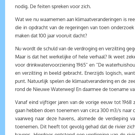
nodig. De feiten spreken voor zich.
Wat we nu waarnemen aan klimaatveranderingen is ree
die in opdracht van de regeringen van toen onderzoe
maken dat 100 jaar vooruit dacht?
Nu wordt de schuld van de verdroging en verzilting geg
Maar is dat het werkelijke of hele verhaal? Ik weet z
voor drinkwatervoorziening 1965” en “De waterhuishou
en verzilting in beeld gebracht. Enerzijds logisch, wan
punt. Natuurlijk spelen de klimaatverandering en de z
rond de Nieuwe Waterweg! En daarmee de toename van 
Vanaf eind vijftiger jaren van de vorige eeuw tot 196
gaan hebben doen toenemen van circa 300 m3/s naar ci
vaarweg naar deze havens, alsmede de verdieping 
toenemen. Dit heeft tot gevolg gehad dat de rivier zi
havens. Hierdoor ontstond een verdieping van de rivi