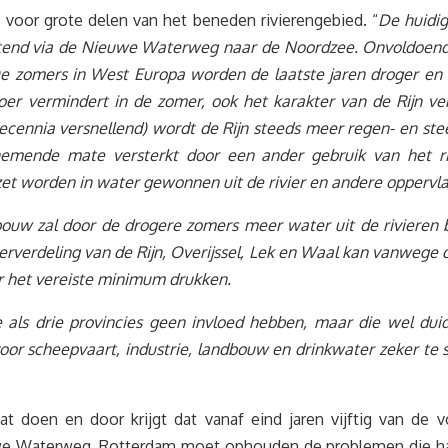
e voor grote delen van het beneden rivierengebied. “
De huidi
uitend via de Nieuwe Waterweg naar de Noordzee. Onvoldoende
e zomers in West Europa worden de laatste jaren droger en d
er vermindert in de zomer, ook het karakter van de Rijn ve
ecennia versnellend) wordt de Rijn steeds meer regen- en ste
emende mate versterkt door een ander gebruik van het riv
et worden in water gewonnen uit de rivier en andere oppervl
ouw zal door de drogere zomers meer water uit de rivieren b
rverdeling van de Rijn, Overijssel, Lek en Waal kan vanwege 
r het vereiste minimum drukken.
als drie provincies geen invloed hebben, maar die wel dui
oor scheepvaart, industrie, landbouw en drinkwater zeker te
gaat doen en door krijgt dat vanaf eind jaren vijftig van de
we Waterweg. Rotterdam moet ophouden de problemen die haar