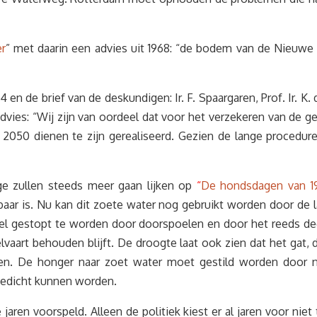
er
” met daarin een advies uit 1968: “de bodem van de Nieuw
n de brief van de deskundigen: Ir. F. Spaargaren, Prof. Ir. K. d’
er advies: “Wij zijn van oordeel dat voor het verzekeren van d
in 2050 dienen te zijn gerealiseerd. Gezien de lange procedu
e zullen steeds meer gaan lijken op
“
De hondsdagen van 1
r is. Nu kan dit zoete water nog gebruikt worden door de 
snel gestopt te worden door doorspoelen en door het reeds 
lvaart behouden blijft. De droogte laat ook zien dat het ga
en. De honger naar zoet water moet gestild worden door n
gedicht kunnen worden.
 jaren voorspeld. Alleen de politiek kiest er al jaren voor nie