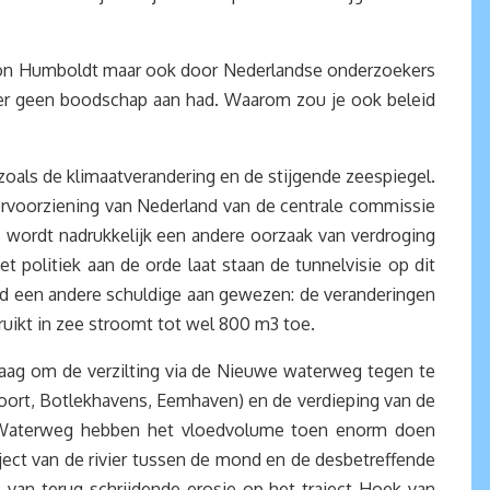
 von Humboldt maar ook door Nederlandse onderzoekers
ter geen boodschap aan had. Waarom zou je ook beleid
zoals de klimaatverandering en de stijgende zeespiegel.
tervoorziening van Nederland van de centrale commissie
 wordt nadrukkelijk een andere oorzaak van verdroging
et politiek aan de orde laat staan de tunnelvisie op dit
erd een andere schuldige aan gewezen: de veranderingen
ikt in zee stroomt tot wel 800 m3 toe.
vraag om de verzilting via de Nieuwe waterweg tegen te
oort, Botlekhavens, Eemhaven) en de verdieping van de
e Waterweg hebben het vloedvolume toen enorm doen
ject van de rivier tussen de mond en de desbetreffende
 van terug schrijdende erosie op het traject Hoek van