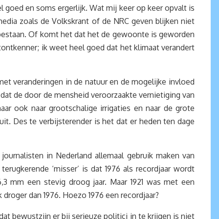
el goed en soms ergerlijk. Wat mij keer op keer opvalt is
media zoals de Volkskrant of de NRC geven blijken niet
te bestaan. Of komt het dat het de gewoonte is geworden
ontkenner; ik weet heel goed dat het klimaat verandert
met veranderingen in de natuur en de mogelijke invloed
ij dat de door de mensheid veroorzaakte vernietiging van
aar ook naar grootschalige irrigaties en naar de grote
t. Des te verbijsterender is het dat er heden ten dage
 journalisten in Nederland allemaal gebruik maken van
erugkerende ‘misser’ is dat 1976 als recordjaar wordt
6,3 mm een stevig droog jaar. Maar 1921 was met een
k droger dan 1976. Hoezo 1976 een recordjaar?
t bewustzijn er bij serieuze politici in te krijgen is niet