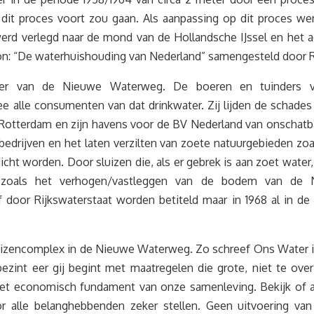
 dit proces voort zou gaan. Als aanpassing op dit proces we
erd verlegd naar de mond van de Hollandsche IJssel en het a
on: “De waterhuishouding van Nederland” samengesteld door Ri
nger van de Nieuwe Waterweg. De boeren en tuinders v
ee alle consumenten van dat drinkwater. Zij lijden de schades
 Rotterdam en zijn havens voor de BV Nederland van onschatbar
bedrijven en het laten verzilten van zoete natuurgebieden zo
t worden. Door sluizen die, als er gebrek is aan zoet water
, zoals het verhogen/vastleggen van de bodem van d
 door Rijkswaterstaat worden betiteld maar in 1968 al in de
luizencomplex in de Nieuwe Waterweg. Zo schreef Ons Water 
bezint eer gij begint met maatregelen die grote, niet te ov
 het economisch fundament van onze samenleving. Bekijk of 
or alle belanghebbenden zeker stellen. Geen uitvoering van 