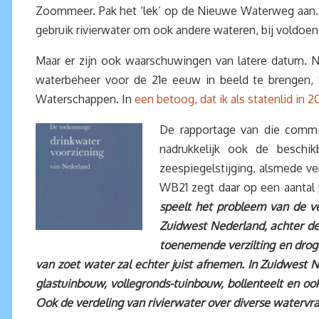
Zoommeer. Pak het ‘lek’ op de Nieuwe Waterweg aan. Ma
gebruik rivierwater om ook andere wateren, bij voldoen
Maar er zijn ook waarschuwingen van latere datum. 
waterbeheer voor de 21e eeuw in beeld te brengen, 
Waterschappen. In
een betoog, dat ik als statenlid in 2
De rapportage van die commi
nadrukkelijk ook de beschi
zeespiegelstijging, alsmede v
WB21 zegt daar op een aantal 
speelt het probleem van de ve
Zuidwest Nederland, achter de
toenemende verzilting en drog
van zoet water zal echter juist afnemen. In Zuidwes
glastuinbouw, vollegronds-tuinbouw, bollenteelt en 
Ook de verdeling van rivierwater over diverse watervra