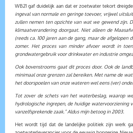
WB21 gaf duidelijk aan dat er zoetwater tekort dreigd
ingeval van normale en geringe toevoer, vrijwel uitsl
zullen nemen ten opzichte van wat we gewend zijn. D
klimaatverandering doorgaat. Niet alleen de Maasafvo
(reeds ca. 100 jaren aan de gang, maar de afgelopen d
zomer. Het proces van minder afvoer wordt in toen
grondwatergebruik voor drinkwater en industrie omgez
Ook bovenstrooms gaat dit proces door. Ook de landb
minimaal onze grenzen zal bereiken. Met name de wate
het doorspoelen van onze wateren wel eens (ver) onde
Tot zover de schets van het waterbeslag, waarop we 
hydrologische ingrepen, de huidige watervoorziening v
vanzelfsprekende zaak.” Aldus mijn betoog in 2003.
Het wordt tijd dat de landelijke politiek zijn werk 
zoetwaterleverancier voor de eeuwig hongerige Nieu