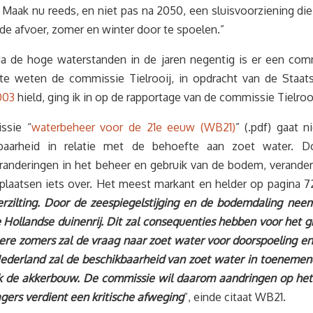
ak nu reeds, en niet pas na 2050, een sluisvoorziening die 
de afvoer, zomer en winter door te spoelen.”
Na de hoge waterstanden in de jaren negentig is er een com
te weten de commissie Tielrooij, in opdracht van de Staats
003
hield, ging ik in op de rapportage van de commissie Tielroo
ssie “
waterbeheer voor de 21e eeuw (WB21)
” (.pdf) gaat 
kbaarheid in relatie met de behoefte aan zoet water. D
eranderingen in het beheer en gebruik van de bodem, verande
plaatsen iets over. Het meest markant en helder op pagina 72
rzilting. Door de zeespiegelstijging en de bodemdaling neemt
 Hollandse duinenrij. Dit zal consequenties hebben voor het
ere zomers zal de vraag naar zoet water voor doorspoeling 
t Nederland zal de beschikbaarheid van zoet water in toenem
ook de akkerbouw. De commissie wil daarom aandringen op het
gers verdient een kritische afweging
”, einde citaat WB21.