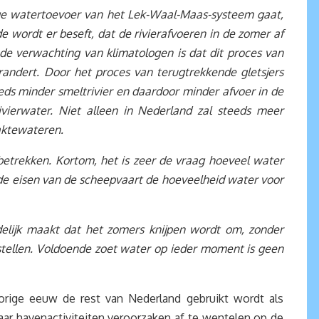
ge watertoevoer van het Lek-Waal-Maas-systeem gaat,
 wordt er beseft, dat de rivierafvoeren in de zomer af
e verwachting van klimatologen is dat dit proces van
randert. Door het proces van terugtrekkende gletsjers
eds minder smeltrivier en daardoor minder afvoer in de
ierwater. Niet alleen in Nederland zal steeds meer
aktewateren.
etrekken. Kortom, het is zeer de vraag hoeveel water
de eisen van de scheepvaart de hoeveelheid water voor
delijk maakt dat het zomers knijpen wordt om, zonder
 stellen. Voldoende zoet water op ieder moment is geen
 vorige eeuw de rest van Nederland gebruikt wordt als
 havenactiviteiten veroorzaken af te wentelen op de