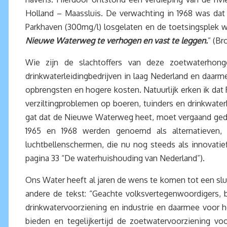
Holland – Maassluis. De verwachting in 1968 was dat
Parkhaven (300mg/l) losgelaten en de toetsingsplek w
Nieuwe Waterweg te verhogen en vast te leggen.
” (Br
Wie zijn de slachtoffers van deze zoetwaterho
drinkwaterleidingbedrijven in laag Nederland en daarm
opbrengsten en hogere kosten. Natuurlijk erken ik dat
verziltingproblemen op boeren, tuinders en drinkwater
gat dat de Nieuwe Waterweg heet, moet vergaand gedich
1965 en 1968 werden genoemd als alternatieven
luchtbellenschermen, die nu nog steeds als innovatief
pagina 33 “De waterhuishouding van Nederland”).
Ons Water heeft al jaren de wens te komen tot een s
andere de tekst: “Geachte volksvertegenwoordigers, 
drinkwatervoorziening en industrie en daarmee voor
bieden en tegelijkertijd de zoetwatervoorziening vo