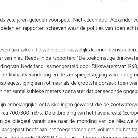
ds vele jaren geleden voorspeld. Niet alleen door Alexander
k deden en rapporten schreven waar de politiek van toen ech
even aan zaken die we niet of nauwelijks kunnen beïnvloeden 
eker van niet! Reeds in de rapporten: “De toekomstige drinkwa
ding van Nederland” samengesteld door Rijkswaterstaat 1968,
t de klimaatverandering en de zeespiegelstijging waren nog ni
eespiegelstijging een rol maar als de grootste oorzaak toen w
het aantal kubieke meters zoetwater dat per seconde ongebru
8 zijn er belangrijke ontwikkelingen geweest die de zoetwater
rca 700/800 m3/s. De uitbreiding van het havenareaal (Europ
van de oliegeul vanuit zee naar de monding van de Nieuw
ch aangepast heeft aan het toegenomen getijvolume op het tra
er in de periode 1958/1964 van circa 2 meter door een proces