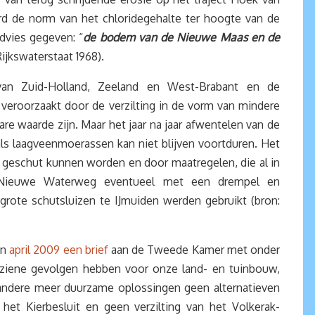
rd de norm van het chloridegehalte ter hoogte van de
dvies gegeven: “
de bodem van de Nieuwe Maas en de
jkswaterstaat 1968).
an Zuid-Holland, Zeeland en West-Brabant en de
 veroorzaakt door de verzilting in de vorm van mindere
e waarde zijn. Maar het jaar na jaar afwentelen van de
als laagveenmoerassen kan niet blijven voortduren. Het
, geschut kunnen worden en door maatregelen, die al in
e Nieuwe Waterweg eventueel met een drempel en
 grote schutsluizen te IJmuiden werden gebruikt (bron:
in
april 2009 een brief
aan de Tweede Kamer met onder
erziene gevolgen hebben voor onze land- en tuinbouw,
andere meer duurzame oplossingen geen alternatieven
het Kierbesluit en geen verzilting van het Volkerak-