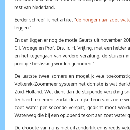
rest van Nederland.
Eerder schreef ik het artikel “
de honger naar zoet wat
leggen.”
En dan liggen er nog de motie Geurts uit november 2014 e
C.J. Vroege en Prof. Drs. Ir. H. Vrijling, met een held
en het tegengaan van verdere verzilting, de sluizen 
principe beslissing worden genomen.”
De laatste twee zomers en mogelijk vele toekomstig
Volkerak-Zoommeer systeem het domste is wat denkbaa
Zuid-Holland. Wel dient dan de sluipende verzilting 
ter hand te nemen, zodat deze rijke bron van zoete we
zoet water per seconde verspilt, gedicht moet word
Waterweg die bij een oplopend tekort aan zoet water 
De droogte van nu is niet uitzonderlijk en is reeds vele