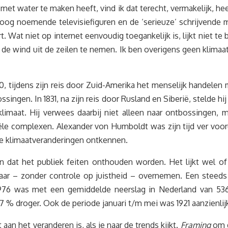
 met water te maken heeft, vind ik dat terecht, vermakelijk, he
oog noemende televisiefiguren en de ‘serieuze’ schrijvende 
. Wat niet op internet eenvoudig toegankelijk is, lijkt niet 
de wind uit de zeilen te nemen. Ik ben overigens geen klimaat
, tijdens zijn reis door Zuid-Amerika het menselijk handelen 
ngen. In 1831, na zijn reis door Rusland en Siberië, stelde h
imaat. Hij verwees daarbij niet alleen naar ontbossingen, m
e complexen. Alexander von Humboldt was zijn tijd ver voorui
te klimaatveranderingen ontkennen.
n dat het publiek feiten onthouden worden. Het lijkt wel of
r – zonder controle op juistheid – overnemen. Een steeds t
 1976 was met een gemiddelde neerslag in Nederland van 53
% droger. Ook de periode januari t/m mei was 1921 aanzienlij
 aan het veranderen is, als je naar de trends kijkt.
Framing
om da