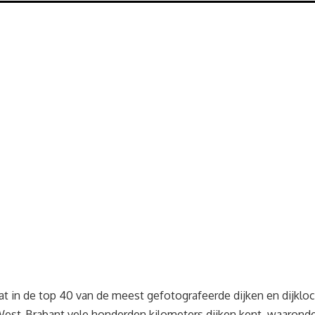
at in de top 40 van de meest gefotografeerde dijken en dijklo
est-Brabant vele honderden kilometers dijken kent, waaronde