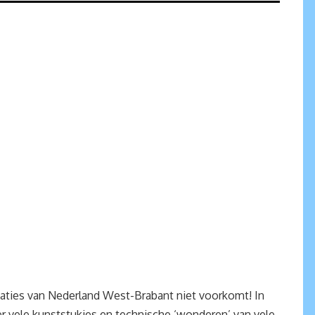
caties van Nederland West-Brabant niet voorkomt! In
r vele kunststukjes en technische ‘wonderen’ van vele