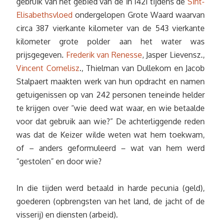
gebruik van het gebied van de in 1421 tijdens de
Sint-
Elisabethsvloed
ondergelopen Grote Waard waarvan
circa 387 vierkante kilometer van de 543 vierkante
kilometer grote polder aan het water was
prijsgegeven.
Frederik van Renesse
, Jasper Lievensz.,
Vincent Cornelisz
., Thielman van Dullekom en Jacob
Stalpaert maakten werk van hun opdracht en namen
getuigenissen op van 242 personen teneinde helder
te krijgen over “wie deed wat waar, en wie betaalde
voor dat gebruik aan wie?” De achterliggende reden
was dat de Keizer wilde weten wat hem toekwam,
of – anders geformuleerd – wat van hem werd
“gestolen” en door wie?
In die tijden werd betaald in harde pecunia (geld),
goederen (opbrengsten van het land, de jacht of de
visserij) en diensten (arbeid).