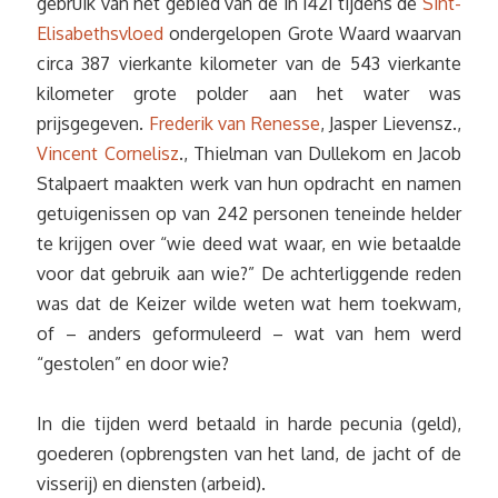
gebruik van het gebied van de in 1421 tijdens de
Sint-
Elisabethsvloed
ondergelopen Grote Waard waarvan
circa 387 vierkante kilometer van de 543 vierkante
kilometer grote polder aan het water was
prijsgegeven.
Frederik van Renesse
, Jasper Lievensz.,
Vincent Cornelisz
., Thielman van Dullekom en Jacob
Stalpaert maakten werk van hun opdracht en namen
getuigenissen op van 242 personen teneinde helder
te krijgen over “wie deed wat waar, en wie betaalde
voor dat gebruik aan wie?” De achterliggende reden
was dat de Keizer wilde weten wat hem toekwam,
of – anders geformuleerd – wat van hem werd
“gestolen” en door wie?
In die tijden werd betaald in harde pecunia (geld),
goederen (opbrengsten van het land, de jacht of de
visserij) en diensten (arbeid).