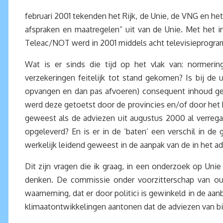
februari 2001 tekenden het Rijk, de Unie, de VNG en h
afspraken en maatregelen” uit van de Unie. Met het 
Teleac/NOT werd in 2001 middels acht televisieprogra
Wat is er sinds die tijd op het vlak van: normeri
verzekeringen feitelijk tot stand gekomen? Is bij de
opvangen en dan pas afvoeren) consequent inhoud ge
werd deze getoetst door de provincies en/of door het 
geweest als de adviezen uit augustus 2000 al verrega
opgeleverd? En is er in de ‘baten’ een verschil in d
werkelijk leidend geweest in de aanpak van de in het 
Dit zijn vragen die ik graag, in een onderzoek op Un
denken. De commissie onder voorzitterschap van oud
waarneming, dat er door politici is gewinkeld in de aa
klimaatontwikkelingen aantonen dat de adviezen van 