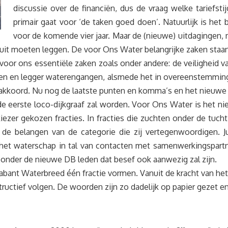
discussie over de financiën, dus de vraag welke tariefst
primair gaat voor ‘de taken goed doen’. Natuurlijk is het
voor de komende vier jaar. Maar de (nieuwe) uitdagingen, 
s uit moeten leggen. De voor Ons Water belangrijke zaken staa
oor ons essentiële zaken zoals onder andere: de veiligheid v
en en legger waterengangen, alsmede het in overeenstemming
ursakkoord. Nu nog de laatste punten en komma’s en het nieu
 de eerste loco-dijkgraaf zal worden. Voor Ons Water is het niet
ezer gekozen fracties. In fracties die zuchten onder de tucht 
e belangen van de categorie die zij vertegenwoordigen. Juist
het waterschap in tal van contacten met samenwerkingspartne
t onder de nieuwe DB leden dat besef ook aanwezig zal zijn.
nt Waterbreed één fractie vormen. Vanuit de kracht van het z
uctief volgen. De woorden zijn zo dadelijk op papier gezet en 