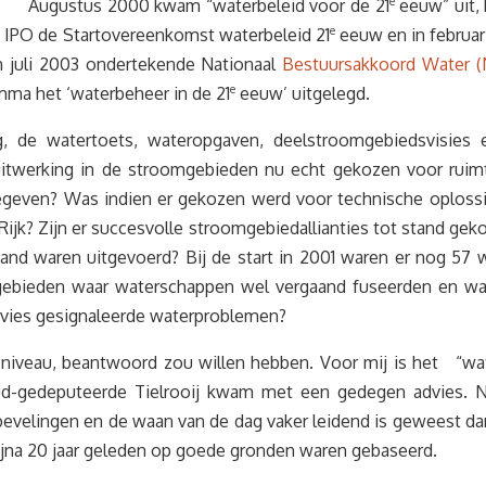
Augustus 2000 kwam “waterbeleid voor de 21
e
eeuw” uit,
et IPO de Startovereenkomst waterbeleid 21
e
eeuw en in februar
in juli 2003 ondertekende Nationaal
Bestuursakkoord Water 
mma het ‘waterbeheer in de 21
e
eeuw’ uitgelegd.
ng, de watertoets, wateropgaven, deelstroomgebiedsvisies
 uitwerking in de stroomgebieden nu echt gekozen voor ruimt
geven? Was indien er gekozen werd voor technische oploss
Rijk? Zijn er succesvolle stroomgebiedallianties tot stand 
and waren uitgevoerd? Bij de start in 2001 waren er nog 57
e gebieden waar waterschappen wel vergaand fuseerden en waa
advies gesignaleerde waterproblemen?
ie niveau, beantwoord zou willen hebben. Voor mij is het “w
-gedeputeerde Tielrooij kwam met een gedegen advies. Nu b
nbevelingen en de waan van de dag vaker leidend is geweest dan
bijna 20 jaar geleden op goede gronden waren gebaseerd.