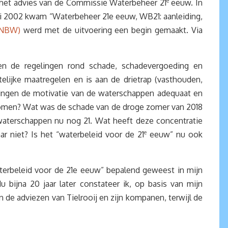
 het advies van de Commissie Waterbeheer 21
e
eeuw. In
i 2002 kwam “Waterbeheer 21e eeuw, WB21: aanleiding,
(NBW)
werd met de uitvoering een begin gemaakt. Via
 en de regelingen rond schade, schadevergoeding en
elijke maatregelen en is aan de drietrap (vasthouden,
ingen de motivatie van de waterschappen adequaat en
gekomen? Wat was de schade van de droge zomer van 2018
 waterschappen nu nog 21. Wat heeft deze concentratie
r niet? Is het “waterbeleid voor de 21
e
eeuw” nu ook
aterbeleid voor de 21e eeuw” bepalend geweest in mijn
ijna 20 jaar later constateer ik, op basis van mijn
 de adviezen van Tielrooij en zijn kompanen, terwijl de