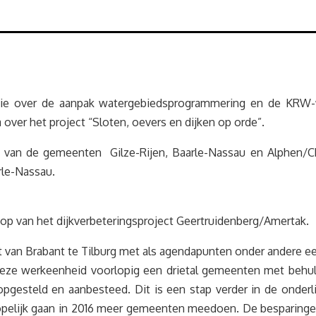
ie over de aanpak watergebiedsprogrammering en de KRW-w
over het project “Sloten, oevers en dijken op orde”.
s van de gemeenten Gilze-Rijen, Baarle-Nassau en Alphen/Ch
rle-Nassau.
op van het dijkverbeteringsproject Geertruidenberg/Amertak.
van Brabant te Tilburg met als agendapunten onder andere een
 deze werkeenheid voorlopig een drietal gemeenten met behul
gesteld en aanbesteed. Dit is een stap verder in de onder
lijk gaan in 2016 meer gemeenten meedoen. De besparingen t