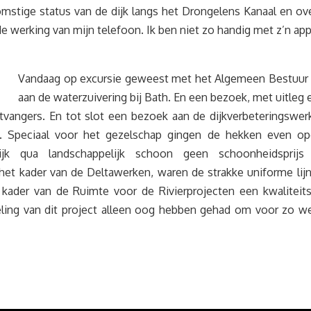
mstige status van de dijk langs het Drongelens Kanaal en o
e werking van mijn telefoon. Ik ben niet zo handig met z’n app
Vandaag op excursie geweest met het Algemeen Bestuur me
aan de waterzuivering bij Bath. En een bezoek, met uitleg 
angers. En tot slot een bezoek aan de dijkverbeteringswerk
 Speciaal voor het gezelschap gingen de hekken even ope
elijk qua landschappelijk schoon geen schoonheidsp
et kader van de Deltawerken, waren de strakke uniforme lijn
t kader van de Ruimte voor de Rivierprojecten een kwaliteit
eling van dit project alleen oog hebben gehad om voor zo we