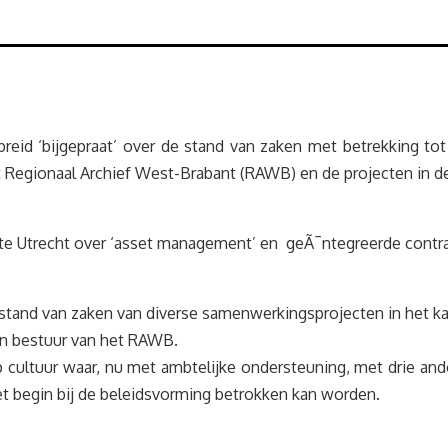
breid ‘bijgepraat’ over de stand van zaken met betrekking t
t Regionaal Archief West-Brabant (RAWB) en de projecten in 
te Utrecht over ‘asset management’ en geÃ¯ntegreerde contr
e stand van zaken van diverse samenwerkingsprojecten in het k
n bestuur van het RAWB.
 cultuur waar, nu met ambtelijke ondersteuning, met drie a
t begin bij de beleidsvorming betrokken kan worden.