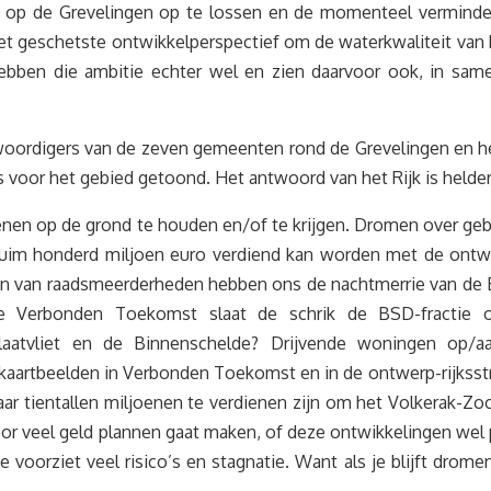
n op de Grevelingen op te lossen en de momenteel verminde
et geschetste ontwikkelperspectief om de waterkwaliteit van
hebben die ambitie echter wel en zien daarvoor ook, in same
enwoordigers van de zeven gemeenten rond de Grevelingen en
r het gebied getoond. Het antwoord van het Rijk is helder: het
benen op de grond te houden en/of te krijgen. Dromen over 
r ruim honderd miljoen euro verdiend kan worden met de ontw
rijen van raadsmeerderheden hebben ons de nachtmerrie van de
e Verbonden Toekomst slaat de schrik de BSD-fractie o
aatvliet en de Binnenschelde? Drijvende woningen op/aan
 kaartbeelden in Verbonden Toekomst en in de ontwerp-rijkss
ar tientallen miljoenen te verdienen zijn om het Volkerak-Zoo
oor veel geld plannen gaat maken, of deze ontwikkelingen wel
e voorziet veel risico’s en stagnatie. Want als je blijft drom