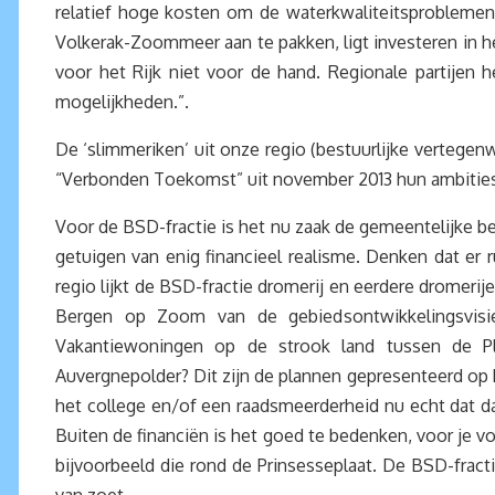
relatief hoge kosten om de waterkwaliteitsprobleme
Volkerak-Zoommeer aan te pakken, ligt investeren in h
voor het Rijk niet voor de hand. Regionale partijen 
mogelijkheden.”.
De ‘slimmeriken’ uit onze regio (bestuurlijke verteg
“Verbonden Toekomst” uit november 2013 hun ambities voo
Voor de BSD-fractie is het nu zaak de gemeentelijke 
getuigen van enig financieel realisme. Denken dat e
regio lijkt de BSD-fractie dromerij en eerdere drome
Bergen op Zoom van de gebiedsontwikkelingsvisi
Vakantiewoningen op de strook land tussen de Pl
Auvergnepolder? Dit zijn de plannen gepresenteerd op
het college en/of een raadsmeerderheid nu echt dat da
Buiten de financiën is het goed te bedenken, voor je v
bijvoorbeeld die rond de Prinsesseplaat. De BSD-fracti