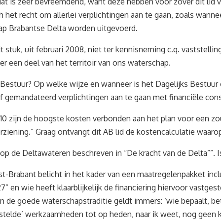
dat is zeer bevreemdend, want deze hebben voor zover dit lid
et recht om allerlei verplichtingen aan te gaan, zoals wannee
hap Brabantse Delta worden uitgevoerd.
stuk, uit februari 2008, niet ter kennisneming c.q. vaststell
 een deel van het territoir van ons waterschap.
Bestuur? Op welke wijze en wanneer is het Dagelijks Bestuur
 gemandateerd verplichtingen aan te gaan met financiële con
2010 zijn de hoogste kosten verbonden aan het plan voor een z
ziening.” Graag ontvangt dit AB lid de kostencalculatie waarop
p de Deltawateren beschreven in “De kracht van de Delta””. I
-Brabant belicht in het kader van een maatregelenpakket incl
7” en wie heeft klaarblijkelijk de financiering hiervoor vastges
 de goede waterschapstraditie geldt immers: ‘wie bepaalt, beta
stelde’ werkzaamheden tot op heden, naar ik weet, nog geen k