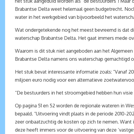
het stuk aangeduid worden als “de bestuurders”! Maar 
Brabantse Delta weet helemaal geen budgetrecht. Noch h
water in het werkgebied van bijvoorbeeld het watersc
Wat ondergetekende nog het meest bevreemd is dat dit 
waterschap Brabantse Delta. Het gaat immers mede over
Waarom is dit stuk niet aangeboden aan het Algemeen 
Brabantse Delta namens ons waterschap gemachtigd of
Het stuk bevat interessante informatie zoals: “Vanaf 
miljoen euro nodig voor een alternatieve zoetwatervoor
“De bestuurders in het stroomgebied hebben hun visie o
Op pagina 51 en 52 worden de regionale wateren in West
bepaald. “Uitvoering vindt plaats in de periode 2010-202
zeer onbaatzuchtig de kosten op zich te nemen. Want in
deze heeft immers voor de uitvoering van deze ‘vastge