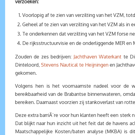
verzoeken:
Voorlopig af te zien van verzilting van het VZM, totd
Geheel af te zien van verzilting van het VZM als in ee
Te onderkennen dat verzilting van het VZM forse n
De rijksstructuurvisie en de onderliggende MER en
Zouden de zes bedrijven:
Jachthaven Waterkant
te Di
Dinteloord,
Stevens Nautical te Heijningen
en Jachtha
gekomen.
Volgens hen is het voornaamste nadeel voor de w
bereikbaarheid van de Brabantse binnenwateren, omdat
bereiken. Daarnaast voorzien zij stankoverlast van rott
Deze extra barriÃ¨re voor hun klanten heeft een sterk n
Dat blijkt naar hun inzicht uit het feit dat de havens
Maatschappelijke Kosten/baten analyse (MKBA) is di