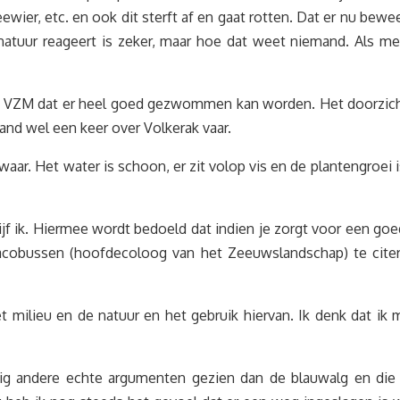
zeewier, etc. en ook dit sterft af en gaat rotten. Dat er nu
de natuur reageert is zeker, maar hoe dat weet niemand. A
t VZM dat er heel goed gezwommen kan worden. Het doorzicht 
nd wel een keer over Volkerak vaar.
waar. Het water is schoon, er zit volop vis en de plantengroei is
hrijf ik. Hiermee wordt bedoeld dat indien je zorgt voor een go
Jacobussen (hoofdecoloog van het Zeeuwslandschap) te citere
milieu en de natuur en het gebruik hiervan. Ik denk dat ik
 andere echte argumenten gezien dan de blauwalg en die is