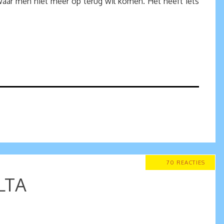
waar men niet meer op terug wil komen. Het heeft iets
70 REACTIES
LTA