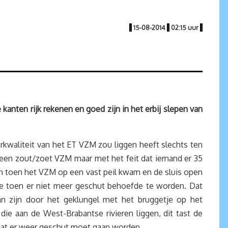
|
15-08-2014
|
02:15 uur
|
anten rijk rekenen en goed zijn in het erbij slepen van
erkwaliteit van het ET VZM zou liggen heeft slechts ten
 een zout/zoet VZM maar met het feit dat iemand er 35
n toen het VZM op een vast peil kwam en de sluis open
toe toen er niet meer geschut behoefde te worden. Dat
gaan zijn door het geklungel met het bruggetje op het
 aan de West-Brabantse rivieren liggen, dit tast de
s dat er weer geschut moet gaan worden.