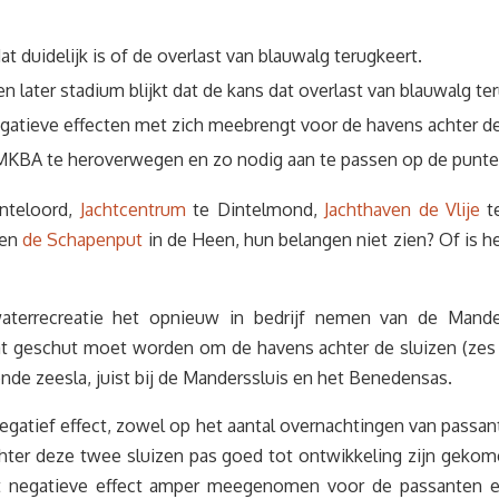
at duidelijk is of de overlast van blauwalg terugkeert.
n later stadium blijkt dat de kans dat overlast van blauwalg teru
egatieve effecten met zich meebrengt voor de havens achter 
 MKBA te heroverwegen en zo nodig aan te passen op de punten
nteloord,
Jachtcentrum
te Dintelmond,
Jachthaven de Vlije
t
ven
de Schapenput
in de Heen, hun belangen niet zien? Of is he
aterrecreatie het opnieuw in bedrijf nemen van de Mande
 geschut moet worden om de havens achter de sluizen (zes j
ende zeesla, juist bij de Manderssluis en het Benedensas.
egatief effect, zowel op het aantal overnachtingen van passant
 achter deze twee sluizen pas goed tot ontwikkeling zijn gekom
t negatieve effect amper meegenomen voor de passanten en h