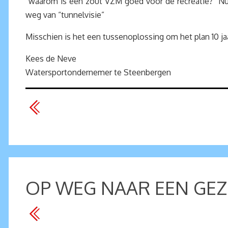
“waarom is een zout VZM goed voor de recreatie?” Nu 
weg van “tunnelvisie”
Misschien is het een tussenoplossing om het plan 10 jaar
Kees de Neve
Watersportondernemer te Steenbergen
OP WEG NAAR EEN GEZ