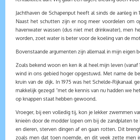
Jachthaven de Schapenput heeft al sinds de aanleg in 
Naast het schutten zijn er nog meer voordelen om o
havenwater wassen (dus niet met drinkwater), men hee
worden, zoet water is beter voor de koeling van de mot
Bovenstaande argumenten zijn allemaal in mijn eigen b
Zoals bekend woon en ken ik al heel mijn leven (vanaf
wind in ons gebied hoger opgestuwd. Met name de bew
kruin van de dijk. In 1975 was het Schelde-Rijkanaal g
makkelijk gezegd “met de kennis van nu hadden we het n
op knappen staat hebben gewoond.
Vroeger, bij een volledig tij, kon je lekker zwemmen 
knieën door de modder lopen om bij de zandplaten te k
en dieren, sterven dingen af en gaan rotten. Dit breng
zoals men dat toen noemde, en dit veek zette men in 