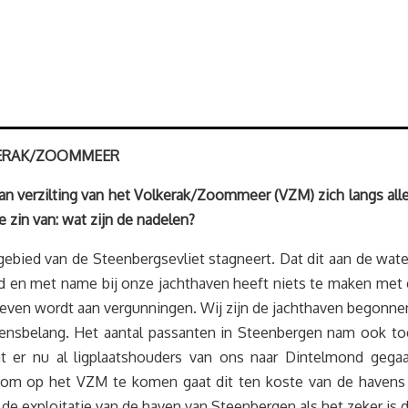
LKERAK/ZOOMMEER
n verzilting van het Volkerak/Zoommeer (VZM) zich langs alle k
 zin van: wat zijn de nadelen?
 gebied van de Steenbergsevliet stagneert. Dat dit aan de wat
ed en met name bij onze jachthaven heeft niets te maken met
even wordt aan vergunningen. Wij zijn de jachthaven begonne
levensbelang. Het aantal passanten in Steenbergen nam ook 
t dat er nu al ligplaatshouders van ons naar Dintelmond ge
m op het VZM te komen gaat dit ten koste van de havens die
or de exploitatie van de haven van Steenbergen als het zeker i