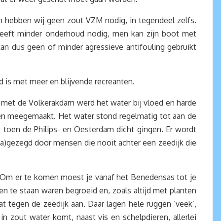
en hebben wij geen zout VZM nodig, in tegendeel zelfs.
heeft minder onderhoud nodig, men kan zijn boot met
an dus geen of minder agressieve antifouling gebruikt
 is met meer en blijvende recreanten.
n met de Volkerakdam werd het water bij vloed en harde
en meegemaakt. Het water stond regelmatig tot aan de
87 toen de Philips- en Oesterdam dicht gingen. Er wordt
(na)gezegd door mensen die nooit achter een zeedijk die
d. Om er te komen moest je vanaf het Benedensas tot je
n te staan waren begroeid en, zoals altijd met planten
at tegen de zeedijk aan. Daar lagen hele ruggen ‘veek’,
 zout water komt, naast vis en schelpdieren, allerlei