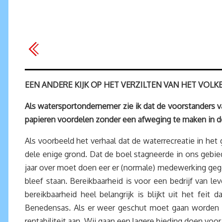
EEN ANDERE KIJK OP HET VERZILTEN VAN HET VO
Als watersportondernemer zie ik dat de voorstanders va
papieren voordelen zonder een afweging te maken in de
Als voorbeeld het verhaal dat de waterrecreatie in het
dele enige grond. Dat de boel stagneerde in ons gebi
jaar over moet doen eer er (normale) medewerking geg
bleef staan. Bereikbaarheid is voor een bedrijf van 
bereikbaarheid heel belangrijk is blijkt uit het fei
Benedensas. Als er weer geschut moet gaan worden o
rentabiliteit aan. Wij gaan een lagere bieding doen vo