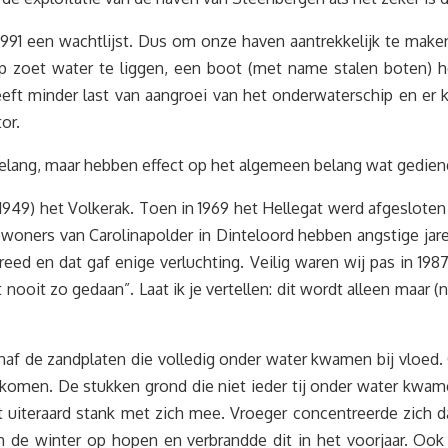
1991 een wachtlijst. Dus om onze haven aantrekkelijk te mak
p zoet water te liggen, een boot (met name stalen boten) 
ft minder last van aangroei van het onderwaterschip en er k
or.
elang, maar hebben effect op het algemeen belang wat gediend
 1949) het Volkerak. Toen in 1969 het Hellegat werd afgeslote
oners van Carolinapolder in Dinteloord hebben angstige jar
ereed en dat gaf enige verluchting. Veilig waren wij pas in 19
ooit zo gedaan”. Laat ik je vertellen: dit wordt alleen maar 
vanaf de zandplaten die volledig onder water kwamen bij vloe
omen. De stukken grond die niet ieder tij onder water kwame
t uiteraard stank met zich mee. Vroeger concentreerde zich d
de winter op hopen en verbrandde dit in het voorjaar. Ook in