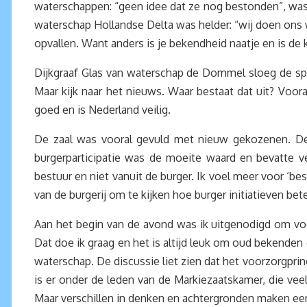
waterschappen: “geen idee dat ze nog bestonden”, was 
waterschap Hollandse Delta was helder: “wij doen ons we
opvallen. Want anders is je bekendheid naatje en is d
Dijkgraaf Glas van waterschap de Dommel sloeg de spijk
Maar kijk naar het nieuws. Waar bestaat dat uit? Voor
goed en is Nederland veilig.
De zaal was vooral gevuld met nieuw gekozenen. De 
burgerparticipatie was de moeite waard en bevatte 
bestuur en niet vanuit de burger. Ik voel meer voor ‘bes
van de burgerij om te kijken hoe burger initiatieven 
Aan het begin van de avond was ik uitgenodigd om voo
Dat doe ik graag en het is altijd leuk om oud bekend
waterschap. De discussie liet zien dat het voorzorgprinc
is er onder de leden van de Markiezaatskamer, die vee
Maar verschillen in denken en achtergronden maken een