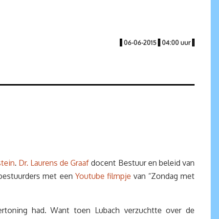
|
06-06-2015
|
04:00 uur
|
tein
.
Dr. Laurens de Graaf
docent Bestuur en beleid van
psbestuurders met een
Youtube filmpje
van “Zondag met
ertoning had. Want toen Lubach verzuchtte over de