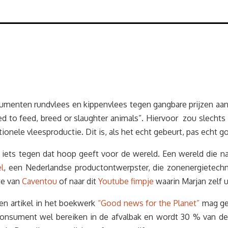
nsumenten rundvlees en kippenvlees tegen gangbare prijzen aan
d to feed, breed or slaughter animals”. Hiervoor zou slechts
tionele vleesproductie. Dit is, als het echt gebeurt, pas echt
iets tegen dat hoop geeft voor de wereld. Een wereld die n
l
, een Nederlandse productontwerpster, die zonenergietechn
te van
Caventou
of naar dit
Youtube fimpje
waarin Marjan zelf u
een artikel in het boekwerk
“Good news for the Planet”
mag gel
onsument wel bereiken in de afvalbak en wordt 30 % van de k