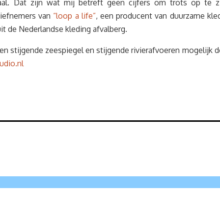
al. Dat zijn wat mij betreft geen cijfers om trots op te z
atiefnemers van
“loop a life”
, een producent van duurzame kledi
it de Nederlandse kleding afvalberg.
stijgende zeespiegel en stijgende rivierafvoeren mogelijk de
dio.nl