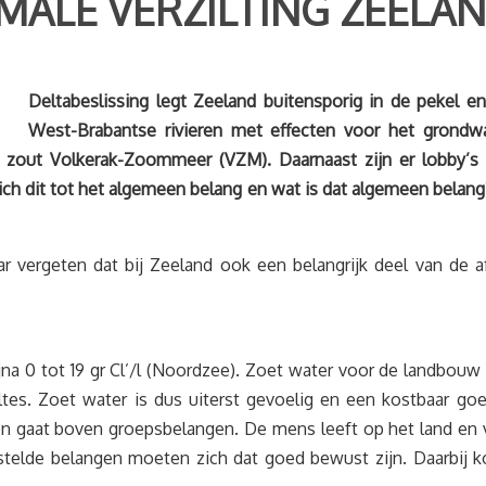
ALE VERZILTING ZEELAN
Deltabes
lissing legt Zeeland buitensporig in de pekel e
West-Brabantse rivieren met effecten voor het grondw
n zout Volkerak-Zoommeer (VZM). Daarnaast zijn er lobby’s 
 zich dit tot het algemeen belang en wat is dat algemeen bel
r vergeten dat bij Zeeland ook een belangrijk deel van de af
jna 0 tot 19 gr Cl’/l (Noordzee). Zoet water voor de landbouw 
altes. Zoet water is dus uiterst gevoelig en een kostbaar 
 gaat boven groepsbelangen. De mens leeft op het land en va
stelde belangen moeten zich dat goed bewust zijn. Daarbij k