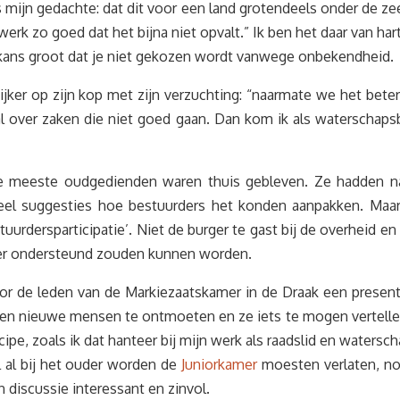
mijn gedachte: dat dit voor een land grotendeels onder de zee
rk zo goed dat het bijna niet opvalt.” Ik ben het daar van har
e kans groot dat je niet gekozen wordt vanwege onbekendheid.
er op zijn kop met zijn verzuchting: “naarmate we het beter d
al over zaken die niet goed gaan. Dan kom ik als waterschapsb
meeste oudgedienden waren thuis gebleven. Ze hadden naar
veel suggesties hoe bestuurders het konden aanpakken. Maa
tuurdersparticipatie’. Niet de burger te gast bij de overheid e
beter ondersteund zouden kunnen worden.
r de leden van de Markiezaatskamer in de Draak een presentat
en en nieuwe mensen te ontmoeten en ze iets te mogen vertel
ipe, zoals ik dat hanteer bij mijn werk als raadslid en watersc
l al bij het ouder worden de
Juniorkamer
moesten verlaten, no
 discussie interessant en zinvol.