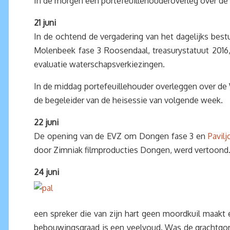
In de morgen een portefeuillehouderoverleg over d
21 juni
In de ochtend de vergadering van het dagelijks bes
Molenbeek fase 3 Roosendaal, treasurystatuut 201
evaluatie waterschapsverkiezingen.
In de middag portefeuillehouder overleggen over de 
de begeleider van de heisessie van volgende week.
22 juni
De opening van de EVZ om Dongen fase 3 en
Pavil
door Zimniak filmproducties Dongen, werd vertoond.
24 juni
een spreker die van zijn hart geen moordkuil maakt e
bebouwingsgraad is een veelvoud. Was de grachtgor