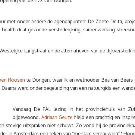
e opening van de EVZ Om Dongen.
tuur met onder andere de agendapunten: De Zoete Delta, proje
6, health deal gezonde verstedelijking, samenwerking stree
Westelijke Langstraat en de alternatieven van de dijkverster
joen Roosen
te Dongen, waar ik en wethouder Bea van Beers e
 Daarna werd onder begeleiding van een natuurgids een wande
Vandaag De PAL lezing in het provinciehuis van Zuid
bijgewoond.
Adriaan Geuze
hield een prachtig en inspir
n stevige uitspraken niet schuwt. Zo vond hij de provincieka
del in Amsterdam een teken van “mentale vernauwing”? Hoor