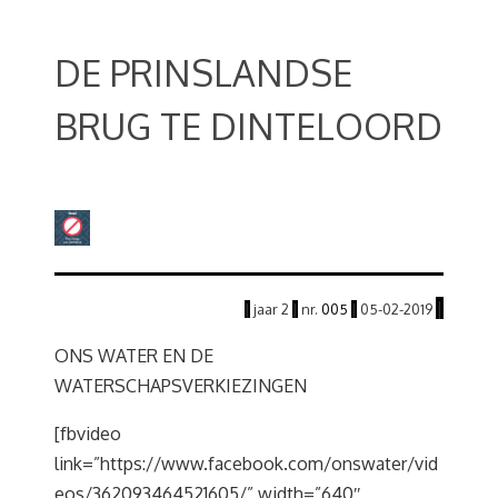
DE PRINSLANDSE
BRUG TE DINTELOORD
|
|
jaar
2
|
nr.
005
|
05
-02
-2019
ONS WATER EN DE
WATERSCHAPSVERKIEZINGEN
[fbvideo
link=”https://www.facebook.com/onswater/vid
eos/362093464521605/” width=”640″