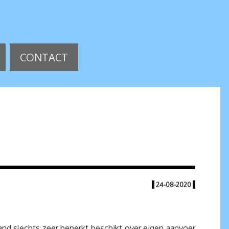
CONTACT
|
24-08-2020
|
and slechts zeer beperkt beschikt over eigen aanvoer