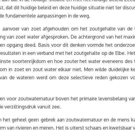
, dat dit huidige beleid en deze huidige situatie niet ter disc
ende fundamentele aanpassingen in de weg.
an aanvoer van zoet afgehouden om het zoutgehalte van de 
ling van zoet water afgesproken. De achtergrond van het max
aren opgang deed. Basis voor dit denken vormde het onderzoe
esultaten in een verband met het zoutgehalte op de Elbe. Het
inste soortenrijkdom en hoe zouter het water eveneens des te
m in zoet en zout water elkaar niet. Men wilde duidelijke k
n van de wateren werd om deze selectieve reden gekozen vo
en voor zoutwaternatuur boven het primaire levensbelang v
verziltingsdruk vanuit zee.
 in het geheel geen gebrek aan zoutwaternatuur en de mens k
rm van rivieren en meren. Het is uiterst schaars en kwetsbaar v