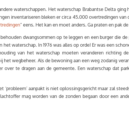
 andere waterschappen. Het waterschap Brabantse Delta ging 
gen inventariseren bleken er circa 45.000 overtredingen van d
tredingen
” eens. Het kan en moet anders. Ga praten en pak de
il behouden dwangsommen op te leggen en een burger die de pr
n het waterschap. In 1976 was alles op orde! Er was een schone 
houding van het waterschap moeten veranderen richting de 
 het wegbeheer. Als de bewoning aan een weg zodanig verande
ver te dragen aan de gemeente. Een waterschap dat parkee
t ‘probleem’ aanpakt is niet oplossingsgericht maar zal st
 slachtoffer mag worden van de zonden begaan door een ande