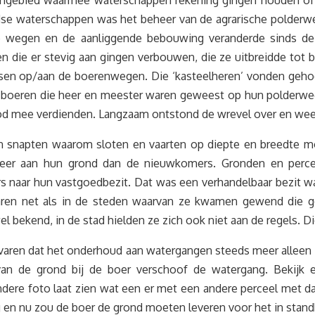
engebied waarmee waterschappen rekening gingen houden of m
se waterschappen was het beheer van de agrarische polderwe
e wegen en de aanliggende bebouwing veranderde sinds de 
 die er stevig aan gingen verbouwen, die ze uitbreidde tot be
isen op/aan de boerenwegen. Die ‘kasteelheren’ vonden gehoo
de boeren die heer en meester waren geweest op hun polderw
ood mee verdienden. Langzaam ontstond de wrevel over en wee
en snapten waarom sloten en vaarten op diepte en breedte 
meer aan hun grond dan de nieuwkomers. Gronden en percel
s naar hun vastgoedbezit. Dat was een verhandelbaar bezit wa
en net als in de steden waarvan ze kwamen gewend die geh
l bekend, in de stad hielden ze zich ook niet aan de regels.
aren dat het onderhoud aan watergangen steeds meer alleen 
van de grond bij de boer verschoof de watergang. Bekijk 
ndere foto laat zien wat een er met een andere perceel met d
g en nu zou de boer de grond moeten leveren voor het in stan