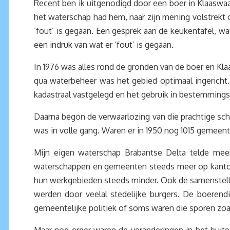
Recent ben ik uitgenodigd door een boer in Klaaswaa
het waterschap had hem, naar zijn mening volstrekt o
‘fout’ is gegaan. Een gesprek aan de keukentafel, w
een indruk van wat er ’fout’ is gegaan.
In 1976 was alles rond de gronden van de boer en Kl
qua waterbeheer was het gebied optimaal ingerich
kadastraal vastgelegd en het gebruik in bestemmings
Daarna begon de verwaarlozing van die prachtige sc
was in volle gang. Waren er in 1950 nog 1015 gemeen
Mijn eigen waterschap Brabantse Delta telde mee
waterschappen en gemeenten steeds meer op kantor
hun werkgebieden steeds minder. Ook de samenstell
werden door veelal stedelijke burgers. De boerendi
gemeentelijke politiek of soms waren die sporen zoals