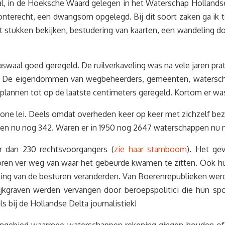
l, in de Hoeksche Waard gelegen in het Waterschap Hollandse
nterecht, een dwangsom opgelegd. Bij dit soort zaken ga ik t
at stukken bekijken, bestudering van kaarten, een wandeling d
aaswaal goed geregeld. De ruilverkaveling was na vele jaren 
t. De eigendommen van wegbeheerders, gemeenten, waterscha
plannen tot op de laatste centimeters geregeld. Kortom er was
hone lei. Deels omdat overheden keer op keer met zichzelf be
ten nu nog 342. Waren er in 1950 nog 2647 waterschappen nu n
r dan 230 rechtsvoorgangers (
zie haar stamboom
). Het ge
en ver weg van waar het gebeurde kwamen te zitten. Ook h
ing van de besturen veranderden. Van Boerenrepublieken werd
jkgraven werden vervangen door beroepspolitici die hun spor
 bij de Hollandse Delta journalistiek!