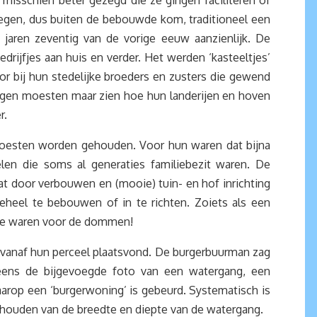
isschien beter gezegd die ze gingen faciliteren of
gen, dus buiten de bebouwde kom, traditioneel een
jaren zeventig van de vorige eeuw aanzienlijk. De
drijfjes aan huis en verder. Het werden ‘kasteeltjes’
r bij hun stedelijke broeders en zusters die gewend
egen moesten maar zien hoe hun landerijen en hoven
r.
moesten worden gehouden. Voor hun waren dat bijna
en die soms al generaties familiebezit waren. De
t door verbouwen en (mooie) tuin- en hof inrichting
eel te bebouwen of in te richten. Zoiets als een
 Die waren voor de dommen!
vanaf hun perceel plaatsvond. De burgerbuurman zag
eens de bijgevoegde foto van een watergang, een
aarop een ‘burgerwoning’ is gebeurd. Systematisch is
dhouden van de breedte en diepte van de watergang.