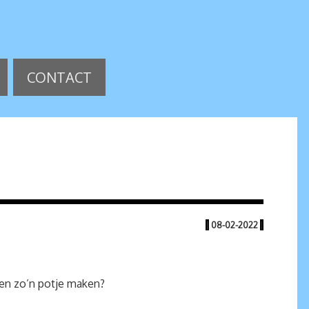
CONTACT
|
08-02-2022
|
gen zo’n potje maken?