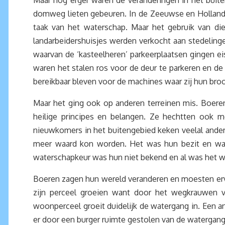
Maar nog erger waren de veranderingen in het buit
domweg lieten gebeuren. In de Zeeuwse en Holland
taak van het waterschap. Maar het gebruik van di
landarbeidershuisjes werden verkocht aan stedelingen
waarvan de ‘kasteelheren’ parkeerplaatsen gingen e
waren het stalen ros voor de deur te parkeren en 
bereikbaar bleven voor de machines waar zij hun br
Maar het ging ook op anderen terreinen mis. Boer
heilige principes en belangen. Ze hechtten ook 
nieuwkomers in het buitengebied keken veelal ander
meer waard kon worden. Het was hun bezit en war
waterschapkeur was hun niet bekend en al was het we
Boeren zagen hun wereld veranderen en moesten erv
zijn perceel groeien want door het wegkrauwen 
woonperceel groeit duidelijk de watergang in. Een a
er door een burger ruimte gestolen van de watergan