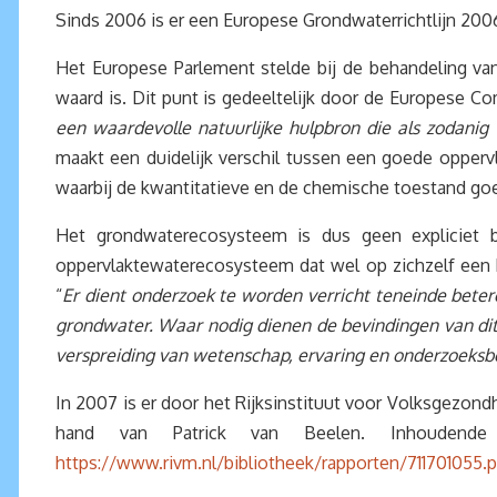
Sinds 2006 is er een Europese Grondwaterrichtlijn 2006/1
Het Europese Parlement stelde bij de behandeling va
waard is. Dit punt is gedeeltelijk door de Europese C
een waardevolle natuurlijke hulpbron die als zodani
maakt een duidelijk verschil tussen een goede opper
waarbij de kwantitatieve en de chemische toestand goed z
Het grondwaterecosysteem is dus geen expliciet be
oppervlaktewaterecosysteem dat wel op zichzelf een b
“
Er dient onderzoek te worden verricht teneinde beter
grondwater. Waar nodig dienen de bevindingen van dit o
verspreiding van wetenschap, ervaring en onderzoeksb
In 2007 is er door het Rijksinstituut voor Volksgezond
hand van Patrick van Beelen. Inhoudend
https://www.rivm.nl/bibliotheek/rapporten/711701055.p