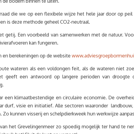
an de bodem binnen te laten.
raad die we op een flexibele wijze het hele jaar door op pe
ien is deze methode geheel CO2-neutraal.
t getij. Een voorbeeld van samenwerken met de natuur. Voor
vierafvoeren kan fungeren.
rten en berekeningen op de website
www.adviesgroepbormenhuij
e wateren als een voldongen feit, als de wateren niet zoe
. Het geeft een antwoord op langere perioden van droogte
g.
aar een klimaatbestendige en circulaire economie. De overhe
rf, visie en initiatief. Alle sectoren waaronder landbouw, na
. Zo kunnen visserij en schelpdierkweek hun werkwijze aanpa
an het Grevelingenmeer zo spoedig mogelijk ter hand te ne