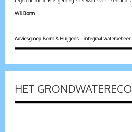
tegen de muur. Er is genoeg zoet water voor Zeeland. Ge
Wil Borm
Adviesgroep Borm & Huijgens – integraal waterbeheer
HET GRONDWATERECO