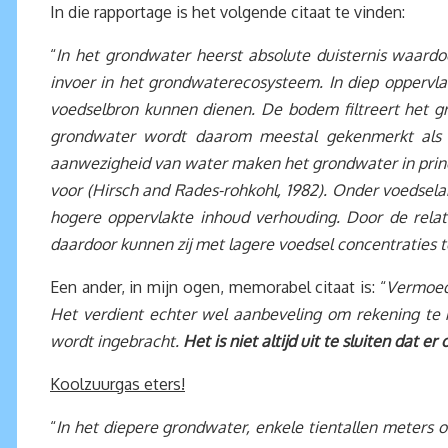
In die rapportage is het volgende citaat te vinden:
“
In het grondwater heerst absolute duisternis waard
invoer in het grondwaterecosysteem. In diep oppervla
voedselbron kunnen dienen. De bodem filtreert het g
grondwater wordt daarom meestal gekenmerkt als v
aanwezigheid van water maken het grondwater in princ
voor (Hirsch and Rades-rohkohl, 1982). Onder voedsela
hogere oppervlakte inhoud verhouding. Door de relat
daardoor kunnen zij met lagere voedsel concentraties to
Een ander, in mijn ogen, memorabel citaat is: “
Vermoede
Het verdient echter wel aanbeveling om rekening te h
wordt ingebracht.
Het is niet altijd uit te sluiten dat 
Koolzuurgas eters!
“
In het diepere grondwater, enkele tientallen meters