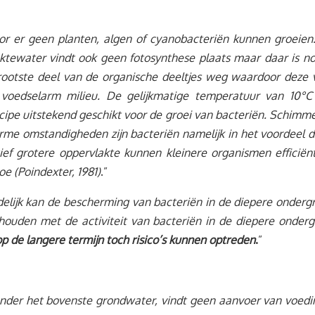
oor er geen planten, algen of cyanobacteriën kunnen groeien
ktewater vindt ook geen fotosynthese plaats maar daar is nog
rootste deel van de organische deeltjes weg waardoor deze 
oedselarm milieu. De gelijkmatige temperatuur van 10°C
ipe uitstekend geschikt voor de groei van bacteriën. Schimme
rme omstandigheden zijn bacteriën namelijk in het voordeel d
ief grotere oppervlakte kunnen kleinere organismen efficiën
e (Poindexter, 1981)
.”
lijk kan de bescherming van bacteriën in de diepere ondergr
ouden met de activiteit van bacteriën in de diepere ondergr
er op de langere termijn toch risico’s kunnen optreden
.
”
 onder het bovenste grondwater, vindt geen aanvoer van voed