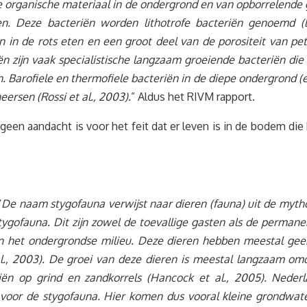
e organische materiaal in de ondergrond en van opborrelende 
 Deze bacteriën worden lithotrofe bacteriën genoemd (let
n in de rots eten en een groot deel van de porositeit van pe
iën zijn vaak specialistische langzaam groeiende bacteriën di
 Barofiele en thermofiele bacteriën in de diepe ondergrond (e
rsen (Rossi et al., 2003).
” Aldus het RIVM rapport.
geen aandacht is voor het feit dat er leven is in de bodem die
“
De naam stygofauna verwijst naar dieren (fauna) uit de mythol
gofauna. Dit zijn zowel de toevallige gasten als de perman
aan het ondergrondse milieu. Deze dieren hebben meestal ge
l., 2003). De groei van deze dieren is meestal langzaam om
ën op grind en zandkorrels (Hancock et al., 2005). Nederla
is voor de stygofauna. Hier komen dus vooral kleine grondwate