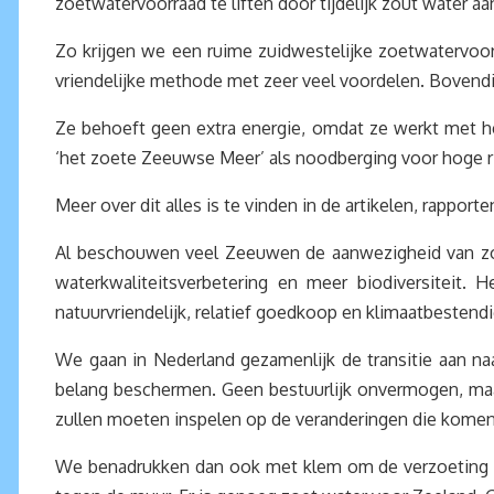
zoetwatervoorraad te liften door tijdelijk zout water a
Zo krijgen we een ruime zuidwestelijke zoetwatervoor
vriendelijke methode met zeer veel voordelen. Bovend
Ze behoeft geen extra energie, omdat ze werkt met he
‘het zoete Zeeuwse Meer’ als noodberging voor hoge ri
Meer over dit alles is te vinden in de artikelen, rappo
Al beschouwen veel Zeeuwen de aanwezigheid van zout
waterkwaliteitsverbetering en meer biodiversiteit
natuurvriendelijk, relatief goedkoop en klimaatbestendi
We gaan in Nederland gezamenlijk de transitie aan n
belang beschermen. Geen bestuurlijk onvermogen, maar du
zullen moeten inspelen op de veranderingen die komen
We benadrukken dan ook met klem om de verzoeting v