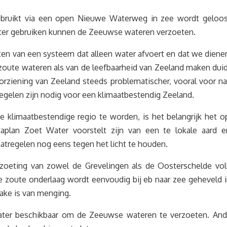
bruikt via een open Nieuwe Waterweg in zee wordt geloosd?
ater gebruiken kunnen de Zeeuwse wateren verzoeten.
en van een systeem dat alleen water afvoert en dat we diene
te wateren als van de leefbaarheid van Zeeland maken duideli
orziening van Zeeland steeds problematischer, vooral voor 
regelen zijn nodig voor een klimaatbestendig Zeeland.
te klimaatbestendige regio te worden, is het belangrijk het
plan Zoet Water voorstelt zijn van een te lokale aard e
atregelen nog eens tegen het licht te houden.
erzoeting van zowel de Grevelingen als de Oosterschelde vo
e zoute onderlaag wordt eenvoudig bij eb naar zee geheveld in
rake is van menging.
ter beschikbaar om de Zeeuwse wateren te verzoeten. Ander