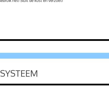
bruik het! Sluit de kust en verzoet!
SYSTEEM