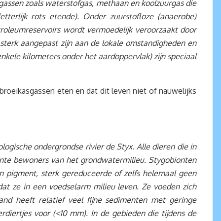
gassen zoals waterstofgas, methaan en koolzuurgas die
terlijk rots etende). Onder zuurstofloze (anaerobe)
troleumreservoirs wordt vermoedelijk veroorzaakt door
e sterk aangepast zijn aan de lokale omstandigheden en
nkele kilometers onder het aardoppervlak) zijn speciaal
 broeikasgassen eten en dat dit leven niet of nauwelijks
ogische ondergrondse rivier de Styx. Alle dieren die in
ente bewoners van het grondwatermilieu. Stygobionten
en pigment, sterk gereduceerde of zelfs helemaal geen
dat ze in een voedselarm milieu leven. Ze voeden zich
nd heeft relatief veel fijne sedimenten met geringe
rdiertjes voor (<10 mm). In de gebieden die tijdens de