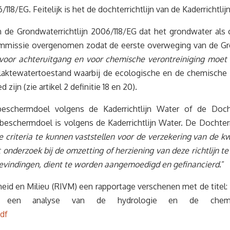
18/EG. Feitelijk is het de dochterrichtlijn van de Kaderrichtlij
n de Grondwaterrichtlijn 2006/118/EG dat het grondwater als
ommissie overgenomen zodat de eerste overweging van de Gron
g voor achteruitgang en voor chemische verontreiniging moe
vlaktewatertoestand waarbij de ecologische en de chemisch
ijn (zie artikel 2 definitie 18 en 20).
schermdoel volgens de Kaderrichtlijn Water of de Dochter
eschermdoel is volgens de Kaderrichtlijn Water. De Dochterri
e criteria te kunnen vaststellen voor de verzekering van de 
nderzoek bij de omzetting of herziening van deze richtlijn t
evindingen, dient te worden aangemoedigd en gefinancierd
.”
heid en Milieu (RIVM) een rapportage verschenen met de titel
e een analyse van de hydrologie en de chemie
df