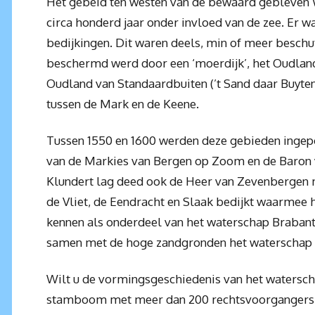
Het gebeid ten westen van de bewaard gebleven 
circa honderd jaar onder invloed van de zee. Er w
bedijkingen. Dit waren deels, min of meer beschut
beschermd werd door een ‘moerdijk’, het Oudlan
Oudland van Standaardbuiten (’t Sand daar Buyten
tussen de Mark en de Keene.
Tussen 1550 en 1600 werden deze gebieden ingepo
van de Markies van Bergen op Zoom en de Baron v
Klundert lag deed ook de Heer van Zevenbergen 
de Vliet, de Eendracht en Slaak bedijkt waarmee 
kennen als onderdeel van het waterschap Brabant
samen met de hoge zandgronden het waterschap z
Wilt u de vormingsgeschiedenis van het watersch
stamboom met meer dan 200 rechtsvoorgangers. I