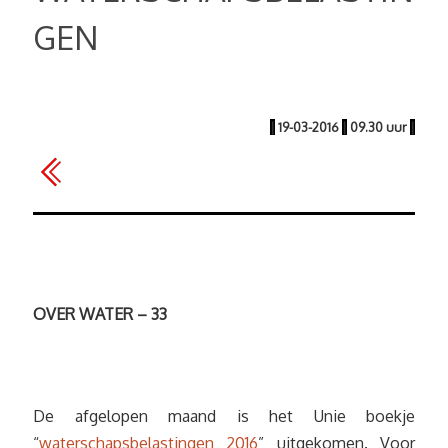
GEN
|
19-03-2016
|
09.30 uur
|
OVER WATER – 33
De afgelopen maand is het Unie boekje
“
waterschapsbelastingen 2016
” uitgekomen. Voor