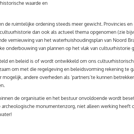
rhistorische waarde en
nen de ruimtelijke ordening steeds meer gewicht. Provincies en
 cultuurhistorie dan ook als actueel thema opgenomen (zie bi
nde vernieuwing van het waterhuishoudingsplan van Noord Braba
jke onderbouwing van plannen op het vlak van cultuurhistorie 
eld en beleid is of wordt ontwikkeld om ons cultuurhistorisch
aam om met die regelgeving en beleidsvorming rekening te ga
mogelijk, andere overheden als ‘partners’te kunnen betrekken
en.
nnen de organisatie en het bestuur onvoldoende wordt beseft
 de archeologische monumentenzorg, niet alleen werking heef
water!