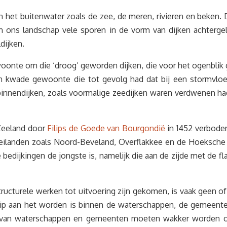
het buitenwater zoals de zee, de meren, rivieren en beken. D
 ons landschap vele sporen in de vorm van dijken achtergela
dijken.
onte om die ‘droog’ geworden dijken, die voor het ogenblik 
n kwade gewoonte die tot gevolg had dat bij een stormvloe
e binnendijken, zoals voormalige zeedijken waren verdwenen h
Zeeland door
Filips de Goede van Bourgondië
in 1452 verbode
e eilanden zoals Noord-Beveland, Overflakkee en de Hoeksch
bedijkingen de jongste is, namelijk die aan de zijde met de fl
astructurele werken tot uitvoering zijn gekomen, is vaak geen
p aan het worden is binnen de waterschappen, de gemeenten
ers van waterschappen en gemeenten moeten wakker worden 