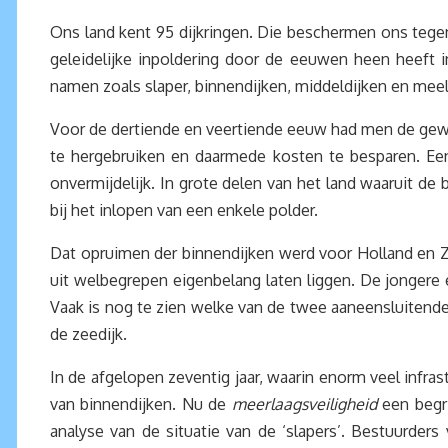
Ons land kent 95 dijkringen. Die beschermen ons tegen 
geleidelijke inpoldering door de eeuwen heen heeft in
namen zoals slaper, binnendijken, middeldijken en meel
Voor de dertiende en veertiende eeuw had men de gewo
te hergebruiken en daarmede kosten te besparen. Ee
onvermijdelijk. In grote delen van het land waaruit d
bij het inlopen van een enkele polder.
Dat opruimen der binnendijken werd voor Holland en 
uit welbegrepen eigenbelang laten liggen. De jonger
Vaak is nog te zien welke van de twee aaneensluitende 
de zeedijk.
In de afgelopen zeventig jaar, waarin enorm veel infr
van binnendijken. Nu de
meerlaagsveiligheid
een begri
analyse van de situatie van de ‘slapers’. Bestuurd