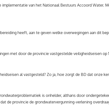
an de implementatie van het Nationaal Bestuurs Accoord Water. 
rbereiding heeft, aan te geven welke overwegingen aan dit bepe
eringen met door de provincie vastgestelde veiligheidseisen op 1
iligheidseisen al vastgesteld? Zo ja, hoe zorgt de BD dat onze 
rondwaterproblematiek is onhelder, althans door ondergetekende 
en dat de provincie de grondwatervergunning-verlening overdraa