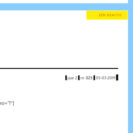
EÉN REACTIE
|
|
jaar
2
|
nr.
025
|
05
-03
-2019
o=”1″]