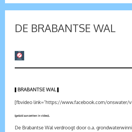
DE BRABANTSE WAL
BRABANTSE WAL
|
|
[fbvideo link=”https://www.facebook.com/onswater/v
.
(geluid aanzetten in video)
De Brabantse Wal verdroogt door o.a. grondwaterwinn