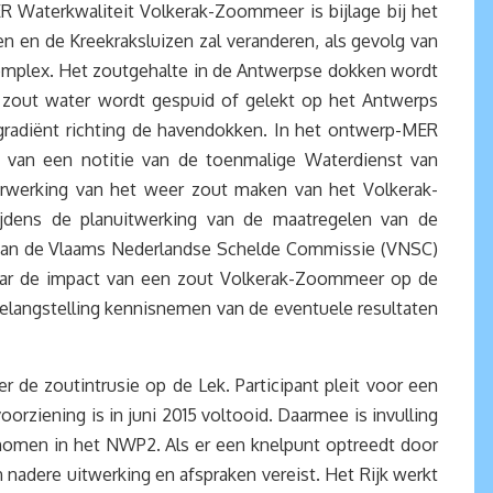
MER Waterkwaliteit Volkerak-Zoommeer is bijlage bij het
n en de Kreekraksluizen zal veranderen, als gevolg van
omplex. Het zoutgehalte in de Antwerpse dokken wordt
 zout water wordt gespuid of gelekt op het Antwerps
tgradiënt richting de havendokken. In het ontwerp-MER
t van een notitie van de toenmalige Waterdienst van
orwerking van het weer zout maken van het Volkerak-
ijdens de planuitwerking van de maatregelen van de
 van de Vlaams Nederlandse Schelde Commissie (VNSC)
naar de impact van een zout Volkerak-Zoommeer op de
elangstelling kennisnemen van de eventuele resultaten
de zoutintrusie op de Lek. Participant pleit voor een
orziening is in juni 2015 voltooid. Daarmee is invulling
omen in het NWP2. Als er een knelpunt optreedt door
 nadere uitwerking en afspraken vereist. Het Rijk werkt