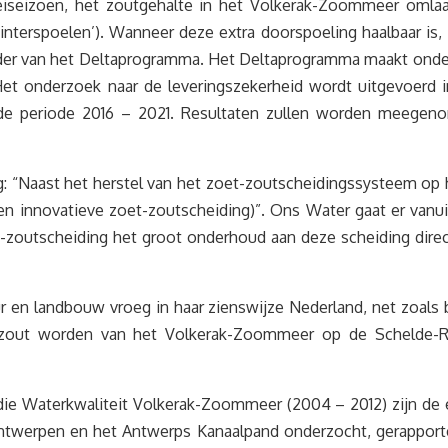
eiseizoen, het zoutgehalte in het Volkerak-Zoommeer omlaa
terspoelen’). Wanneer deze extra doorspoeling haalbaar is,
der van het Deltaprogramma. Het Deltaprogramma maakt onder
t onderzoek naar de leveringszekerheid wordt uitgevoerd i
e periode 2016 – 2021. Resultaten zullen worden meegenome
ng: “Naast het herstel van het zoet-zoutscheidingssysteem o
 innovatieve zoet-zoutscheiding)”. Ons Water gaat er vanui
t-zoutscheiding het groot onderhoud aan deze scheiding dire
en landbouw vroeg in haar zienswijze Nederland, net zoals bi
zout worden van het Volkerak-Zoommeer op de Schelde-Rij
tudie Waterkwaliteit Volkerak-Zoommeer (2004 – 2012) zijn 
twerpen en het Antwerps Kanaalpand onderzocht, gerapporte