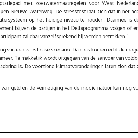
aptatiepad met zoetwatermaatregelen voor West Nederlan
pen Nieuwe Waterweg. De stresstest laat zien dat in het ad
atersysteem op het huidige niveau te houden. Daarmee is du
ment blijven de partijen in het Deltaprogramma volgen of en
articipant zal daar vanzelfsprekend bij worden betrokken.”
g van een worst case scenario. Dan pas komen echt de mogeli
eer. Te makkelijk wordt uitgegaan van de aanvoer van voldoen
enadering is. De voorziene klimaatveranderingen laten zien d
g van geld en de vernietiging van de mooie natuur kan nog v