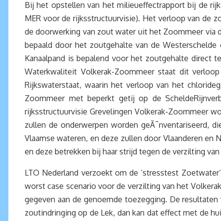
Bij het opstellen van het milieueffectrapport bij de r
MER voor de rijksstructuurvisie). Het verloop van de 
de doorwerking van zout water uit het Zoommeer via 
bepaald door het zoutgehalte van de Westerschelde 
Kanaalpand is bepalend voor het zoutgehalte direct t
Waterkwaliteit Volkerak-Zoommeer staat dit verloop
Rijkswaterstaat, waarin het verloop van het chlori
Zoommeer met beperkt getij op de ScheldeRijnverbi
rijksstructuurvisie Grevelingen Volkerak-Zoommeer 
zullen de onderwerpen worden geÃ¯nventariseerd, di
Vlaamse wateren, en deze zullen door Vlaanderen en N
en deze betrekken bij haar strijd tegen de verzilting 
LTO Nederland verzoekt om de ‘stresstest Zoetwater’ 
worst case scenario voor de verzilting van het Volkerak
gegeven aan de genoemde toezegging. De resultaten 
zoutindringing op de Lek, dan kan dat effect met de hu