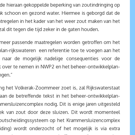
 de hieraan gekoppelde beperking van zoutindringing op
aak schoon en gezond water. Hiermee is geborgd dat de
tregelen in het kader van het weer zout maken van het
l dit tegen die tijd zeker in de gaten houden.
oommeer passende maatregelen worden getroffen om het
plan-rijkswateren een referentie toe te voegen aan het
 naar de mogelijk nadelige consequenties voor de
aak over te nemen in NWP2 en het beheer-ontwikkelplan-
ngen.”
ang het Volkerak-Zoommeer zoet is, zal Rijkswaterstaat
an de betreffende tekst in het beheer-ontwikkelplan-
ersluizencomplex nodig. Dit is enige jaren uitgesteld
lek van zout door deze sluizen. Dit wordt momenteel
-zoutscheidingssysteem op het Krammersluizencomplex
ing) wordt onderzocht of het mogelijk is via extra