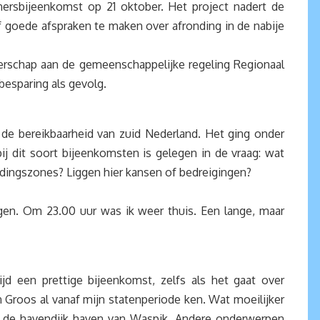
ersbijeenkomst op 21 oktober. Het project nadert de
of goede afspraken te maken over afronding in de nabije
erschap aan de gemeenschappelijke regeling Regionaal
besparing als gevolg.
de bereikbaarheid van zuid Nederland. Het ging onder
j dit soort bijeenkomsten is gelegen in de vraag: wat
dingszones? Liggen hier kansen of bedreigingen?
n. Om 23.00 uur was ik weer thuis. Een lange, maar
jd een prettige bijeenkomst, zelfs als het gaat over
 Groos al vanaf mijn statenperiode ken. Wat moeilijker
 de havendijk haven van Waspik. Andere onderwerpen