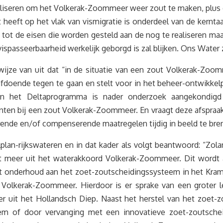
realiseren om het Volkerak-Zoommeer weer zout te maken, plus
 heeft op het vlak van vismigratie is onderdeel van de kernt
tot de eisen die worden gesteld aan de nog te realiseren maa
asseerbaarheid werkelijk geborgd is zal blijken. Ons Water za
swijze van uit dat “in de situatie van een zout Volkerak-Z
afdoende tegen te gaan en stelt voor in het beheer-ontwikkel
n het Deltaprogramma is nader onderzoek aangekondigd
punten bij een zout Volkerak-Zoommeer. En vraagt deze afspr
rende en/of compenserende maatregelen tijdig in beeld te bre
lan-rijkswateren en in dat kader als volgt beantwoord: “Zol
t meer uit het waterakkoord Volkerak-Zoommeer. Dit wordt a
t onderhoud aan het zoet-zoutscheidingssysteem in het Kramm
t Volkerak-Zoommeer. Hierdoor is er sprake van een groter 
r uit het Hollandsch Diep. Naast het herstel van het zoet
m of door vervanging met een innovatieve zoet-zoutscheid