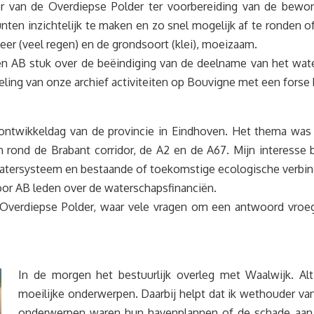
r van de Overdiepse Polder ter voorbereiding van de bewon
unten inzichtelijk te maken en zo snel mogelijk af te ronden 
r (veel regen) en de grondsoort (klei), moeizaam.
een AB stuk over de beëindiging van de deelname van het wat
eling van onze archief activiteiten op Bouvigne met een forse 
 ontwikkeldag van de provincie in Eindhoven. Het thema was 
rond de Brabant corridor, de A2 en de A67. Mijn interesse bi
atersysteem en bestaande of toekomstige ecologische verbin
oor AB leden over de waterschapsfinanciën.
verdiepse Polder, waar vele vragen om een antwoord vroege
In de morgen het bestuurlijk overleg met Waalwijk. Alti
moeilijke onderwerpen. Daarbij helpt dat ik wethouder van
onderwerpen waren hun havenplannen of de schade aan