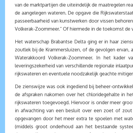
van de marktpartijen die uiteindelijk de maatregelen 
de aangelegen wateren. De opgave die Rijkswaterstaat
passeerbaarheid van kunstwerken door vissen behoren 
Volkerak-Zoommeer.” Of hiermede in de toekomst de visp
Het waterschap Brabantse Delta ging er in haar zien
zoutlek bij de Krammersluizen, of de gevolgen ervan, 
Waterakkoord Volkerak-Zoommeer. In het kader va
leveringszekerheid van verschillende regionale inlaat
rijkswateren en eventuele noodzakelijk geachte mitige
De zienswijze was ook ingediend bij beheer-ontwikkelp
de afspraken nakomen over het chloridegehalte in he
rijkswateren toegevoegd. Hiervoor is onder meer groo
in afwachting van een besluit over een zoet of zou
opgevangen door het meer extra te spoelen met wate
(middels groot onderhoud aan het bestaande systee