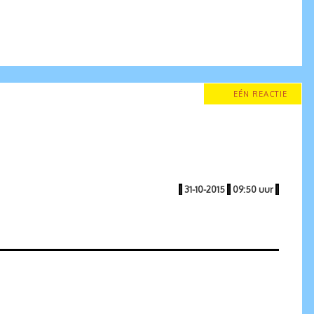
EÉN REACTIE
|
31-10-2015
|
09:50 uur
|