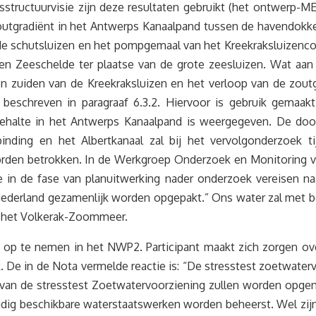
ijksstructuurvisie zijn deze resultaten gebruikt (het ontwerp-
zoutgradiënt in het Antwerps Kanaalpand tussen de havendokke
de schutsluizen en het pompgemaal van het Kreekraksluizenc
en Zeeschelde ter plaatse van de grote zeesluizen. Wat aan
en zuiden van de Kreekraksluizen en het verloop van de zou
 beschreven in paragraaf 6.3.2. Hiervoor is gebruik gemaak
degehalte in het Antwerps Kanaalpand is weergegeven. De do
nding en het Albertkanaal zal bij het vervolgonderzoek t
worden betrokken. In de Werkgroep Onderzoek en Monitoring
e in de fase van planuitwerking nader onderzoek vereisen 
ederland gezamenlijk worden opgepakt.” Ons water zal met b
van het Volkerak-Zoommeer.
op te nemen in het NWP2. Participant maakt zich zorgen over 
. De in de Nota vermelde reactie is: “De stresstest zoetwatervo
van de stresstest Zoetwatervoorziening zullen worden opgen
idig beschikbare waterstaatswerken worden beheerst. Wel zijn