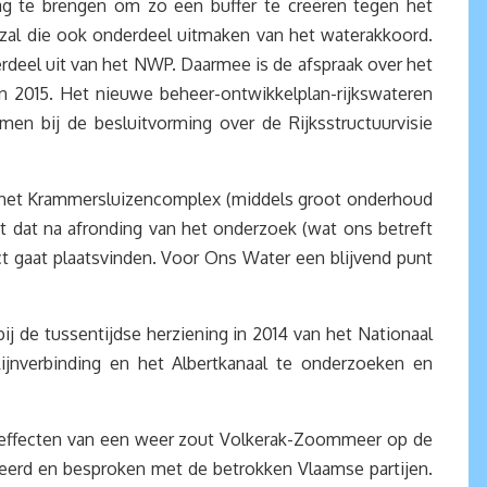
g te brengen om zo een buffer te creëren tegen het
 zal die ook onderdeel uitmaken van het waterakkoord.
deel uit van het NWP. Daarmee is de afspraak over het
n 2015. Het nieuwe beheer-ontwikkelplan-rijkswateren
n bij de besluitvorming over de Rijksstructuurvisie
p het Krammersluizencomplex (middels groot onderhoud
t dat na afronding van het onderzoek (wat ons betreft
ct gaat plaatsvinden. Voor Ons Water een blijvend punt
j de tussentijdse herziening in 2014 van het Nationaal
nverbinding en het Albertkanaal te onderzoeken en
de effecten van een weer zout Volkerak-Zoommeer op de
erd en besproken met de betrokken Vlaamse partijen.