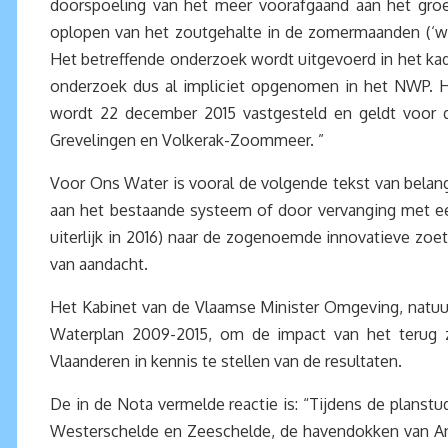
doorspoeling van het meer voorafgaand aan het gro
oplopen van het zoutgehalte in de zomermaanden (‘win
Het betreffende onderzoek wordt uitgevoerd in het ka
onderzoek dus al impliciet opgenomen in het NWP. He
wordt 22 december 2015 vastgesteld en geldt voor d
Grevelingen en Volkerak-Zoommeer. ”
Voor Ons Water is vooral de volgende tekst van bela
aan het bestaande systeem of door vervanging met een
uiterlijk in 2016) naar de zogenoemde innovatieve zoe
van aandacht.
Het Kabinet van de Vlaamse Minister Omgeving, natuur 
Waterplan 2009-2015, om de impact van het terug 
Vlaanderen in kennis te stellen van de resultaten.
De in de Nota vermelde reactie is: “Tijdens de plans
Westerschelde en Zeeschelde, de havendokken van An